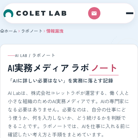
本文へスキップ
ホーム
ラボノート
情報漏洩
AI LAB
AI LAB / ラボノート
AI実務メディア
ラボ
ノート
「AIに詳しい必要はない」を実務に落とす記録
AI Labは、株式会社コレットラボが運営する、働く人と
小さな組織のためのAI実務メディアです。AIの専門家に
なる必要はありません。必要なのは、自分の仕事にど
う使うか、何を入力しないか、どう続けるかを判断で
きることです。ラボノートでは、AIを仕事に入れる前に
確認したい考え方と手順をまとめています。