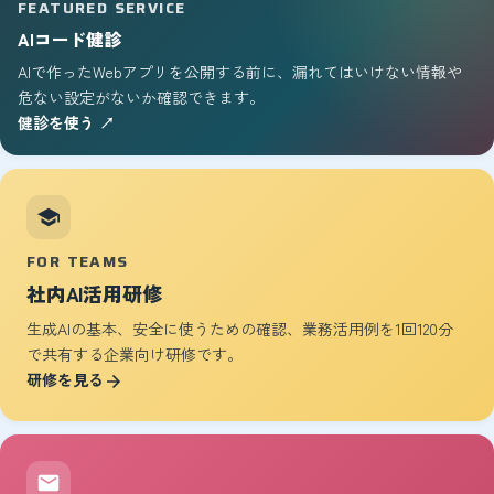
FEATURED SERVICE
AIコード健診
AIで作ったWebアプリを公開する前に、漏れてはいけない情報や
危ない設定がないか確認できます。
健診を使う ↗
FOR TEAMS
社内AI活用研修
生成AIの基本、安全に使うための確認、業務活用例を1回120分
で共有する企業向け研修です。
研修を見る