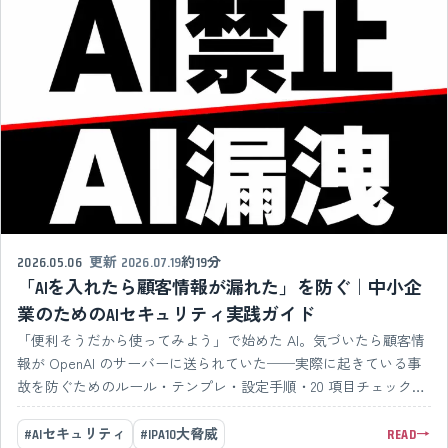
2026.05.06
更新
2026.07.19
約19分
「AIを入れたら顧客情報が漏れた」を防ぐ｜中小企
業のためのAIセキュリティ実践ガイド
「便利そうだから使ってみよう」で始めた AI。気づいたら顧客情
報が OpenAI のサーバーに送られていた──実際に起きている事
故を防ぐためのルール・テンプレ・設定手順・20 項目チェックリ
ストを、すぐ社内に出せる形でまとめた実践ガイド。
#AIセキュリティ
#IPA10大脅威
READ