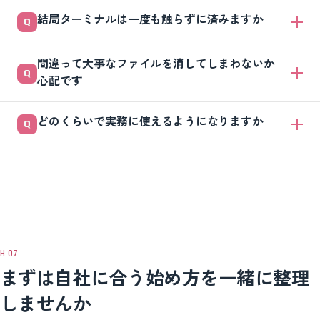
読むだけの作業や簡単な修正なら、日本語で頼んで確認するだけで使え
結局ターミナルは一度も触らずに済みますか
ます。ただし本格的な業務ツールを保守するには、ある程度の慣れや詳
しい人の伴走があると安心です。まずは練習用フォルダで小さく試すの
最初のセットアップやまれなエラー対応で、少しだけ触る場面は残りま
がおすすめです。
間違って大事なファイルを消してしまわないか
す。日々の作業は画面で完結できますが、完全にゼロにはならない前提
心配です
で始めると、ギャップに戸惑わずに済みます。
Gitで変更前を保存し、実行前に必ず確認を挟む設定にすれば、消して
どのくらいで実務に使えるようになりますか
もすぐ元に戻せます。最初は本番と切り離した練習用フォルダで試すこ
とで、事故そのものを起きにくくできます。
簡単な文言修正なら、対話に慣れれば数日で試せます。業務に定着させ
るには、使う業務を1つに絞り、担当と使う場面を決めることが近道で
す。焦らず1業務ずつ広げるのが結果的に早いです。
まずは自社に合う始め方を一緒に整理
しませんか