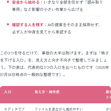
安全から始める：
いきなり全部を任せず「読み取り
専用」など影響の小さい作業から広げる
確認する人を残す：
AIの提案をそのまま採用せず、
必ず人が中身を見てから承認する
この3つを守るだけで、事故の大半は防げます。まずは「怖さ
を下げる入口」を、見え方と向き不向きで整理してみましょ
う。下の表は、代表的な3つの入口を比べたものです（2026年
07月06日時点の一般的な整理です）。
入口
見え方・操作感
最
ド
エディタでフ
ファイルを見ながら進めやすい
少