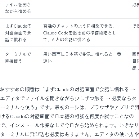
ァイルを開き
必
ながら進める
まずClaudeの
普通のチャットのように相談できる。
ほ
対話画面で会
Claude Codeを触る前の準備段階とし
話に慣れる
て、AIとの会話に慣れる
ターミナルで
黒い画面に日本語で指示。慣れると一番
画
直接使う
速い
目
感
おすすめの順番は「まずClaudeの対話画面で会話に慣れる →
エディタでファイルを開きながら少しずつ触る → 必要ならタ
ーミナルも使う」です。最初の一歩は、ブラウザやアプリで開
けるClaudeの対話画面で日本語の相談を何度か試すことなの
で、インストール作業なしで今日から始められます。いきなり
ターミナルに飛び込む必要はありません。エディタの使い方や