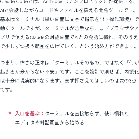
Claude Codeとは、Anthropic（アンソロピック）が提供する、
AIと会話しながらコードやファイルを扱える開発ツールです。
基本はターミナル（黒い画面に文字で指示を出す操作環境）で
動くツールですが、ターミナルが苦手なら、まずブラウザやア
プリで使えるClaudeの対話画面でAIとの会話に慣れ、そのうえ
で少しずつ扱う範囲を広げていく、という始め方ができます。
つまり、怖さの正体は「ターミナルそのもの」ではなく「何が
起きるか分からない不安」です。ここを設計で潰せば、内製化
は十分に現実的になります。まず押さえてほしいのは次の3点
です。
入口を選ぶ：
ターミナルを直接触らず、使い慣れた
エディタや対話画面から始める