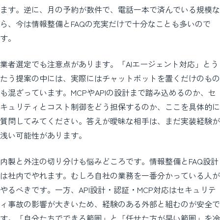
ます。逆に、月の予約が数件で、電話一本で済んでいる規模な
ら、今は情報整備とFAQの充実だけで十分なことも多いので
す。
業者選定でも注意点があります。「AIエージェント対応」とう
たう提案の中には、実際にはチャットボットを置くだけのもの
も混ざっています。MCPやAPIの設計まで踏み込めるのか、セ
キュリティとコスト制御をどう担保するのか、ここを具体的に
質問してみてください。答えが曖昧な相手は、まだ実装経験が
浅い可能性があります。
内製と外注の切り分けも悩みどころです。情報整備とFAQ設計
は社内でやれます。むしろ自社の業務を一番分かっている人が
やるべきです。一方、API設計・認証・MCP対応はセキュリテ
ィ事故の影響が大きいため、経験のある外部と組むのが安全で
す。「自分たちでできる範囲」と「任せた方が早い範囲」を冷