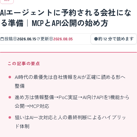
AIエージェントに予約される会社にな
る準備｜MCPとAPI公開の始め方
投稿日
2026.06.15
更新日
2026.08.05
約 12 分で読めます
この記事の要点
AI時代の最優先は自社情報をAIが正確に読める形へ
整備
進め方は情報整備→PoC実証→AI向けAPIを1機能から
公開→MCP対応
狙いはAI一次対応と人の最終判断によるハイブリッ
ド体制