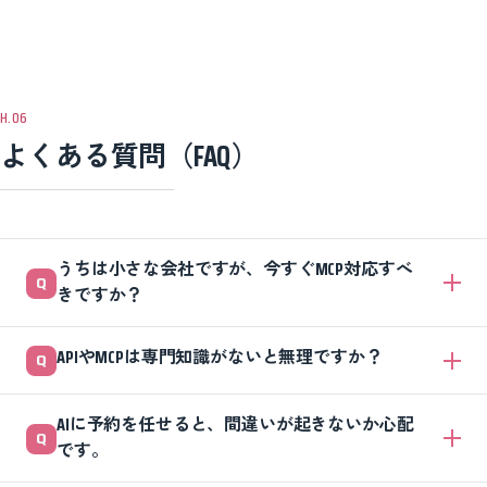
よくある質問（FAQ）
うちは小さな会社ですが、今すぐMCP対応すべ
きですか？
急ぐ必要はありません。まずは料金や営業時間などの情報を正しく整
APIやMCPは専門知識がないと無理ですか？
え、FAQを充実させることから始めましょう。予約件数が多く人手がか
かっている事業でなければ、本格的なAPI・MCP対応は様子を見ても大
情報整備までは専門知識がなくてもできますし、ここが一番大事です。
丈夫です。
AIに予約を任せると、間違いが起きないか心配
API設計やMCP対応はセキュリティの影響が大きいので、経験のある開
です。
発パートナーと組むのが安全です。発注側として判断軸を持っておけば