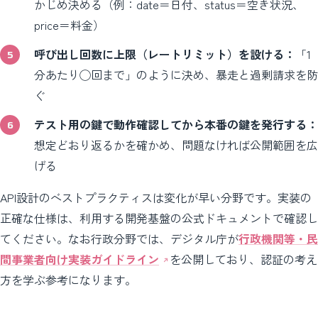
かじめ決める（例：date＝日付、status＝空き状況、
price＝料金）
呼び出し回数に上限（レートリミット）を設ける：
「1
分あたり◯回まで」のように決め、暴走と過剰請求を防
ぐ
テスト用の鍵で動作確認してから本番の鍵を発行する：
想定どおり返るかを確かめ、問題なければ公開範囲を広
げる
API設計のベストプラクティスは変化が早い分野です。実装の
正確な仕様は、利用する開発基盤の公式ドキュメントで確認し
てください。なお行政分野では、デジタル庁が
行政機関等・民
間事業者向け実装ガイドライン
を公開しており、認証の考え
方を学ぶ参考になります。