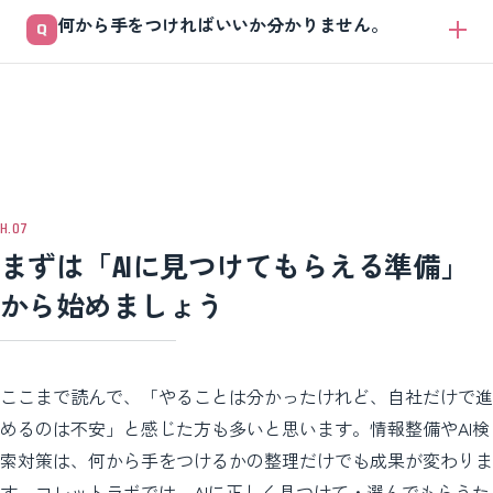
十分です。
その心配は正しいです。だからこそ、AIが一次対応し、確定は人が承認
何から手をつければいいか分かりません。
する「ハイブリッド体制」が主流になっています。在庫や料金は正しい
データと連携させ、AIに推測で答えさせない設計にすれば、リスクは大
まずは自社情報の棚卸しです。料金・営業時間・サービス内容・予約条
きく減らせます。
件が、サイトやSNSで食い違っていないか確認しましょう。この「正し
い一次情報を整える」作業が、AI時代の準備の土台であり、AI検索対策
にもなります。
まずは「AIに見つけてもらえる準備」
から始めましょう
ここまで読んで、「やることは分かったけれど、自社だけで進
めるのは不安」と感じた方も多いと思います。情報整備やAI検
索対策は、何から手をつけるかの整理だけでも成果が変わりま
す。コレットラボでは、AIに正しく見つけて・選んでもらうた