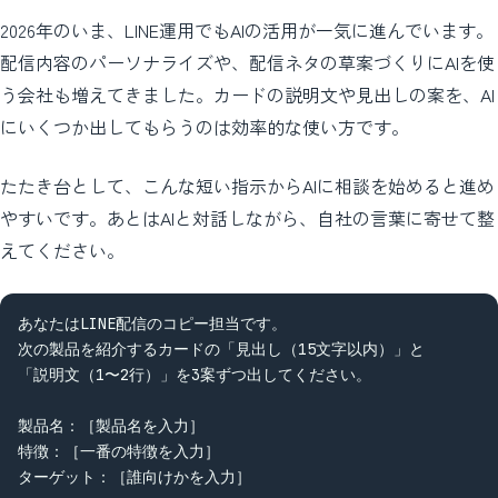
2026年のいま、LINE運用でもAIの活用が一気に進んでいます。
配信内容のパーソナライズや、配信ネタの草案づくりにAIを使
う会社も増えてきました。カードの説明文や見出しの案を、AI
にいくつか出してもらうのは効率的な使い方です。
たたき台として、こんな短い指示からAIに相談を始めると進め
やすいです。あとはAIと対話しながら、自社の言葉に寄せて整
えてください。
あなたはLINE配信のコピー担当です。

次の製品を紹介するカードの「見出し（15文字以内）」と

「説明文（1〜2行）」を3案ずつ出してください。

製品名：［製品名を入力］

特徴：［一番の特徴を入力］

ターゲット：［誰向けかを入力］
