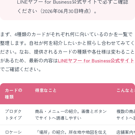
LINEヤフー for Business公式サイトで必ずご確認
ください（2026年06月30日時点）。
まず、4種類のカードがそれぞれ何に向いているのかを一覧で
整理します。自社が何を紹介したいかと照らし合わせてみてく
ださい。なお、提供されるカードの種類や各仕様は変わること
があるため、最新の内容は
LINEヤフー for Business公式サイト
でご確認ください。
カードの
得意なこと
こんなと
種類
プロダク
商品・メニューの紹介。画像とボタン
複数の商
トタイプ
でサイトへ誘導しやすい
サイトへ
ロケーシ
「場所」の紹介。所在地や地図を伝え
店舗案内