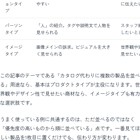
ョンタイ
やすい
に伝えた
プ
パーソン
「人」の紹介。タグや説明文で人物を
スタッフ
タイプ
見せられる
したいと
イメージ
画像メインの訴求。ビジュアルを大き
世界観や
タイプ
く見せられる
見せたい
この記事のテーマである「カタログ代わりに複数の製品を並べ
る」用途なら、基本はプロダクトタイプが主役になります。世
界観やデザイン性で見せたい商材なら、イメージタイプも有力
な選択肢です。
うまく使っている例に共通するのは、ただ並べるのではなく
「優先度の高いものから順に並べている」点です。一番見てほ
しい製品を1枚目に置くだけでも、伝わり方が変わります。