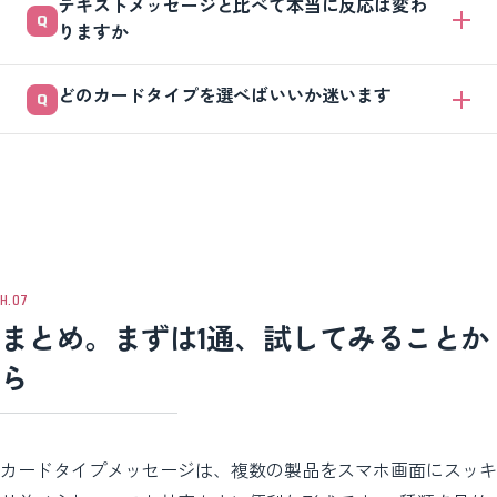
テキストメッセージと比べて本当に反応は変わ
枚数はLINEヤフー for Business公式サイトでご確認ください。さらに誘
りますか
導用のカードやボタンを加えれば、一覧ページや予約ページへ誘導でき
ます。 ただし全部埋める必要はなく、画像が用意できる範囲で3〜4枚
画像とボタンで視覚的に伝わるため、タップされやすい傾向がありま
どのカードタイプを選べばいいか迷います
から始めても十分効果は出ます。
す。ただし効果は商材や友だちの層で変わるので、一度自社で配信して
数字を比べてみるのが確実です。まず1回試すことをおすすめします。
紹介したいものから逆算します。基本は次のとおりです。
商品ならプロダクトタイプ
店舗の場所ならロケーションタイプ
スタッフ紹介ならパーソンタイプ
世界観をビジュアルで見せたいならイメージタイプ
まとめ。まずは1通、試してみることか
カタログ用途ならプロダクトタイプが扱いやすいです。
ら
カードタイプメッセージは、複数の製品をスマホ画面にスッキ