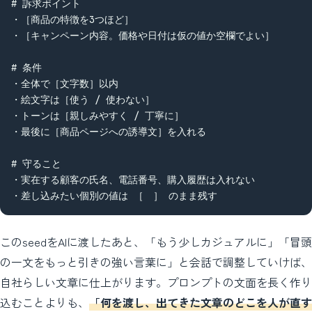
# 訴求ポイント

・［商品の特徴を3つほど］

・［キャンペーン内容。価格や日付は仮の値か空欄でよい］

# 条件

・全体で［文字数］以内

・絵文字は［使う / 使わない］

・トーンは［親しみやすく / 丁寧に］

・最後に［商品ページへの誘導文］を入れる

# 守ること

・実在する顧客の氏名、電話番号、購入履歴は入れない

・差し込みたい個別の値は ［　］ のまま残す
このseedをAIに渡したあと、「もう少しカジュアルに」「冒頭
の一文をもっと引きの強い言葉に」と会話で調整していけば、
自社らしい文章に仕上がります。プロンプトの文面を長く作り
込むことよりも、
「何を渡し、出てきた文章のどこを人が直す