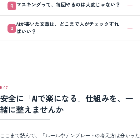
マスキングって、毎回やるのは大変じゃない？
計や権限管理が標準で備わっている場合があります。 ただし表記や仕
様は変わるため、契約前に公式の説明で「入力データの扱い」を必ず確
慣れれば数十秒です。コツは、最初から固有名詞を入れず「取引先A
認してください。
AIが書いた文章は、どこまで人がチェックすれ
社」「上位プラン」のように属性で書くこと。差し込みたい値は空欄に
ばいい？
しておき、AIが文章を作ったあとで自分で入れ直せば、ほぼ手間なく安
全に運用できます。
最低3点です。価格や日付など事実が正しいか、誇大・不適切な表現が
ないか、自社のトーンに合っているか。この3つを毎回確認するルール
にすれば、チェックが「なんとなく」から「短時間で確実に」へ変わり
ます。
安全に「AIで楽になる」仕組みを、一
緒に整えませんか
ここまで読んで、「ルールやテンプレートの考え方は分かった