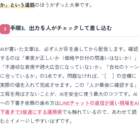
か」という道筋
のほうがずっと大事です。
手順3。出力を人がチェックして差し込む
AIが書いた文章は、必ず人が目を通してから配信します。確認
するのは「事実が正しいか（価格や日付の間違いはないか）」
「不適切な表現や誇大広告になっていないか」「自社のトーン
に合っているか」の3点です。問題なければ、`［ ］`の空欄に
実際の値を入れて完成させます。この「人が最後に確認する」
工程を飛ばさないことが、AIを安全に使う最大のコツです。AI
への下書き依頼の進め方は
LINEチャットの返信が遅い現場をAI
下書きで3倍速にする運用術
でも触れているので、あわせて読
むとイメージしやすいはずです。