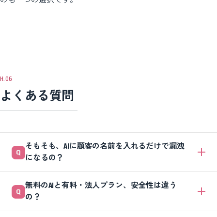
よくある質問
そもそも、AIに顧客の名前を入れるだけで漏洩
になるの？
「即漏洩」ではありませんが、リスクの入口になります。AIサービスは
無料のAIと有料・法人プラン、安全性は違う
社外のサーバーで動くため、顧客名や履歴を入力するのは社外に情報を
の？
渡すのと同じと考えるのが安全です。配信文づくりに名前は不要なの
で、最初から入れない運用にしましょう。
違うことが多いです。法人向けプランは、入力内容を学習に使わない設