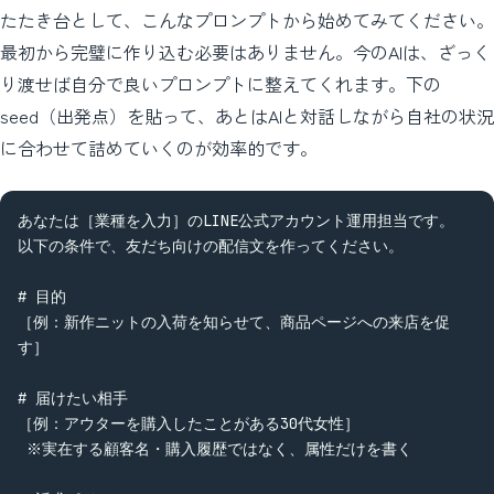
たたき台として、こんなプロンプトから始めてみてください。
最初から完璧に作り込む必要はありません。今のAIは、ざっく
り渡せば自分で良いプロンプトに整えてくれます。下の
seed（出発点）を貼って、あとはAIと対話しながら自社の状況
に合わせて詰めていくのが効率的です。
あなたは［業種を入力］のLINE公式アカウント運用担当です。

以下の条件で、友だち向けの配信文を作ってください。

# 目的

［例：新作ニットの入荷を知らせて、商品ページへの来店を促
す］

# 届けたい相手

［例：アウターを購入したことがある30代女性］

 ※実在する顧客名・購入履歴ではなく、属性だけを書く
