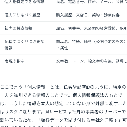
個人を特定できる情報
氏名、電話番号、住所、メール、会員I
個人にひもづく履歴
購入履歴、来店日、契約・診療内容
社内の機密情報
原価、利益率、未公開の経営数値、取
配信文づくりに必要な
商品名、特徴、価格（公開予定のもの
情報
ト属性
表現の指定
文字数、トーン、絵文字の有無、誘導
ここで言う「個人情報」とは、氏名や顧客IDのように、特定の
一人を識別できる情報のことです。個人情報保護法のもとで
は、こうした情報を本人の想定していない形で外部に渡すこと
はリスクになります。AIサービスは社外の事業者のサーバーで
動いているため、「顧客データを貼り付ける＝社外に渡す」可