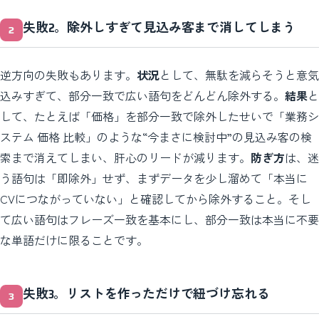
失敗2。除外しすぎて見込み客まで消してしまう
逆方向の失敗もあります。
状況
として、無駄を減らそうと意気
込みすぎて、部分一致で広い語句をどんどん除外する。
結果
と
して、たとえば「価格」を部分一致で除外したせいで「業務シ
ステム 価格 比較」のような“今まさに検討中”の見込み客の検
索まで消えてしまい、肝心のリードが減ります。
防ぎ方
は、迷
う語句は「即除外」せず、まずデータを少し溜めて「本当に
CVにつながっていない」と確認してから除外すること。そし
て広い語句はフレーズ一致を基本にし、部分一致は本当に不要
な単語だけに限ることです。
失敗3。リストを作っただけで紐づけ忘れる