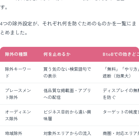
す。
4つの除外設定が、それぞれ何を防ぐためのものかを一覧にま
とめました。
除外の種類
何を止めるか
BtoBでの効きど
除外キーワー
買う気のない検索語句で
「無料」「やり方
ド
の表示
遮断（効果大）
プレースメン
低品質な掲載面・アプリ
ディスプレイの無
ト除外
への配信
を防ぐ
オーディエン
ビジネス目的から遠い興
ターゲットの純度
ス除外
味層
地域除外
対象外エリアからの流入
商圏・対応エリア