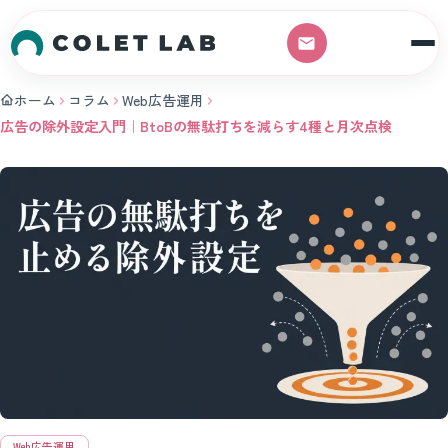
本文へスキップ
ホーム
コラム
Web広告運用
広告の除外設定入門｜BtoBの無駄打ちを減らす4種と月次点検
Web広告運用