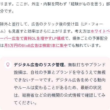
ります。ここが、外注・内製を問わず「経験がものを言う」部
分です。
除外と並行して、広告のクリック後の受け皿（LP・フォー
ム）も見直すと効率はさらに上がります。考え方は
ホワイトペ
ーパー広告で資料DLを増やすLP構成
で、媒体ごとの予算配分
は
月5万円のBtoB広告は検索1本に集中
でも触れています。
デジタル広告のリスク管理
。無駄打ちやブランド
毀損は、自社の予算とブランドを守るうえで無視
できないテーマです。デジタル広告をめぐる動向
やルールは変わることがあるため、最新の状況
は、総務省など公的機関の公式情報で確認してみ
てください。