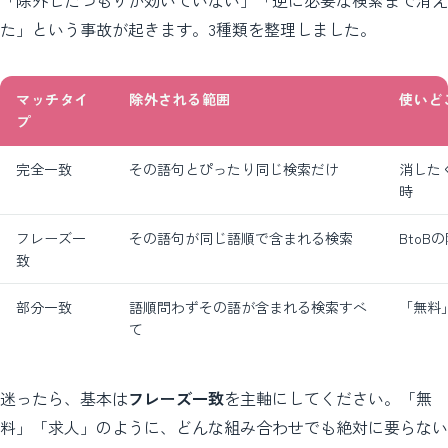
た」という事故が起きます。3種類を整理しました。
マッチタイ
除外される範囲
使いど
プ
完全一致
その語句とぴったり同じ検索だけ
消した
時
フレーズ一
その語句が同じ語順で含まれる検索
Bto
致
部分一致
語順問わずその語が含まれる検索すべ
「無料
て
迷ったら、基本は
フレーズ一致
を主軸にしてください。「無
料」「求人」のように、どんな組み合わせでも絶対に要らない