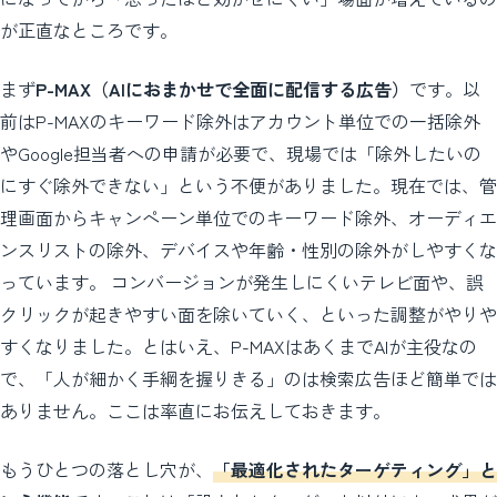
が正直なところです。
まず
P-MAX（AIにおまかせで全面に配信する広告）
です。以
前はP-MAXのキーワード除外はアカウント単位での一括除外
やGoogle担当者への申請が必要で、現場では「除外したいの
にすぐ除外できない」という不便がありました。現在では、管
理画面からキャンペーン単位でのキーワード除外、オーディエ
ンスリストの除外、デバイスや年齢・性別の除外がしやすくな
っています。 コンバージョンが発生しにくいテレビ面や、誤
クリックが起きやすい面を除いていく、といった調整がやりや
すくなりました。とはいえ、P-MAXはあくまでAIが主役なの
で、「人が細かく手綱を握りきる」のは検索広告ほど簡単では
ありません。ここは率直にお伝えしておきます。
もうひとつの落とし穴が、
「最適化されたターゲティング」と