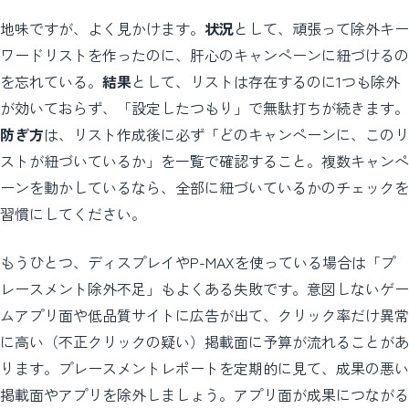
地味ですが、よく見かけます。
状況
として、頑張って除外キー
ワードリストを作ったのに、肝心のキャンペーンに紐づけるの
を忘れている。
結果
として、リストは存在するのに1つも除外
が効いておらず、「設定したつもり」で無駄打ちが続きます。
防ぎ方
は、リスト作成後に必ず「どのキャンペーンに、このリ
ストが紐づいているか」を一覧で確認すること。複数キャンペ
ーンを動かしているなら、全部に紐づいているかのチェックを
習慣にしてください。
もうひとつ、ディスプレイやP-MAXを使っている場合は「プ
レースメント除外不足」もよくある失敗です。意図しないゲー
ムアプリ面や低品質サイトに広告が出て、クリック率だけ異常
に高い（不正クリックの疑い）掲載面に予算が流れることがあ
ります。プレースメントレポートを定期的に見て、成果の悪い
掲載面やアプリを除外しましょう。アプリ面が成果につながる