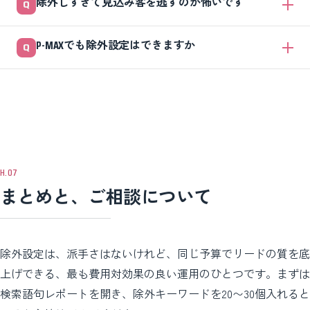
除外しすぎて見込み客を逃すのが怖いです
で、一度設定したら終わりではありません。検索語句レポートで「クリ
ックされたのにCVゼロ」の語句を探し、除外を追加する。この習慣を3
その心配は正しいです。迷う語句は即除外せず、まず数週間データを溜
か月続けると効果が見えてきます。
P-MAXでも除外設定はできますか
めて「本当にCVにつながっていない」と確認してから除外しましょ
う。広い語句はフレーズ一致を基本にし、部分一致は本当に不要な単語
できます。現在では、キャンペーン単位でのキーワード除外やオーディ
だけに絞ると、消しすぎを防げます。
エンスリストの除外、デバイス・年齢/性別の除外がしやすくなってい
ます。 ただしP-MAXはAIが主役なので、検索広告ほど細かく手綱を握
るのは難しい面もあります。線引きの判断がカギです。
まとめと、ご相談について
除外設定は、派手さはないけれど、同じ予算でリードの質を底
上げできる、最も費用対効果の良い運用のひとつです。まずは
検索語句レポートを開き、除外キーワードを20〜30個入れると