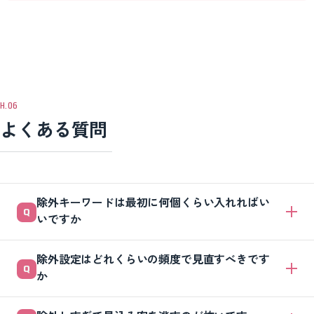
よくある質問
除外キーワードは最初に何個くらい入れればい
いですか
まずは最低20〜30個を目安にしてください。「無料」「やり方」「求
除外設定はどれくらいの頻度で見直すべきです
人」「個人」など、明らかに買う気のない語句を先回りで入れておくだ
か
けで、初期の無駄打ちを大きく減らせます。あとは月1回、検索語句レ
ポートを見て追加していきましょう。
月1回が目安です。広告は配信するたびに新しい検索語句が出てくるの