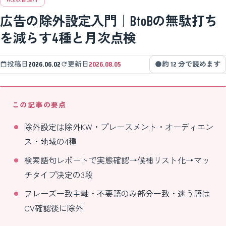
広告の除外設定入門｜BtoBの無駄打ち
を減らす4種と月次点検
投稿日
2026.06.02
更新日
2026.08.05
約 12 分で読めます
この記事の要点
除外設定は除外KW・プレースメント・オーディエン
ス・地域の4種
検索語句レポートで実態確認→候補リスト化→マッ
チタイプ決定の3段
フレーズ一致主軸・不要語のみ部分一致・迷う語は
CV確認後に除外