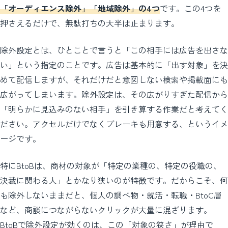
「オーディエンス除外」「地域除外」の4つ
です。この4つを
押さえるだけで、無駄打ちの大半は止まります。
除外設定とは、ひとことで言うと「この相手には広告を出さな
い」という指定のことです。広告は基本的に「出す対象」を決
めて配信しますが、それだけだと意図しない検索や掲載面にも
広がってしまいます。除外設定は、その広がりすぎた配信から
「明らかに見込みのない相手」を引き算する作業だと考えてく
ださい。アクセルだけでなくブレーキも用意する、というイメ
ージです。
特にBtoBは、商材の対象が「特定の業種の、特定の役職の、
決裁に関わる人」とかなり狭いのが特徴です。だからこそ、何
も除外しないままだと、個人の調べ物・就活・転職・BtoC層
など、商談につながらないクリックが大量に混ざります。
BtoBで除外設定が効くのは、この「対象の狭さ」が理由で