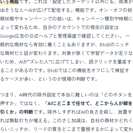
いう機能
です。これは「設定したターゲット以外にも、成果が
出そうな人へAIが広げて配信する」機能です。オン・オフの初
期状態やキャンペーンでの扱いは、キャンペーン種別や時期に
よって変わるため、自分のアカウントでの現在の設定は
Google広告の公式ヘルプと管理画面で確認してください。 一
般的な商材なら有効に働くこともありますが、BtoBのニッチ
な商材だと話が変わります。対象が狭くて学習データが足りな
いため、AIが“ズレた人”に広げてしまい、誤クリックを量産す
ることがあるのです。BtoBではこの機能をオフにして検証す
るケースが多い、というのが現場の判断です。
つまり、AI時代の除外設定で本当に難しいのは「どのボタンを
押すか」ではなく、
「AIにどこまで任せて、どこから人が線を
引くか」の判断
です。除外しすぎればAIの良さを殺し、放置す
れば無駄打ちが増える。このさじ加減は、自社の商材がどれく
らいニッチか、リードの質をどこまで重視するかによって変わ