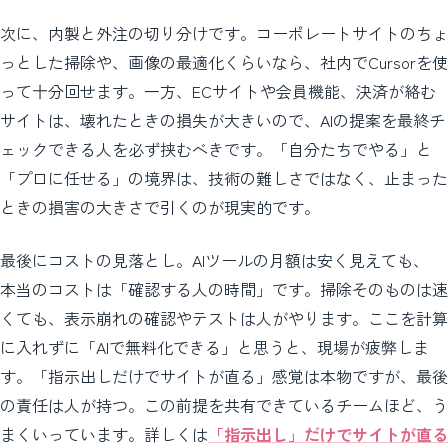
次に、内製と外注の切り分けです。コーポレートサイトのちょ
っとした掃除や、画像の最適化くらいなら、社内でCursorを使
って十分回せます。一方、ECサイトや会員機能、決済が絡む
サイトは、壊れたときの損失が大きいので、AIの提案を最終チ
ェックできる人を必ず挟むべきです。「自分たちでやる」と
「プロに任せる」の境界は、技術の難しさではなく、止まった
ときの損害の大きさで引くのが現実的です。
最後にコストの見落とし。AIツールの月額は安く見えても、
本当のコストは「確認する人の時間」です。掃除そのものは速
くても、表示崩れの確認やテストは人がやります。ここを計算
に入れずに「AIで無料化できる」と思うと、現場が疲弊しま
す。「指示出しだけでサイトが直る」感覚は本物ですが、最後
の責任は人が持つ。この前提を共有できているチームほど、う
まくいっています。詳しくは
「指示出し」だけでサイトが直る