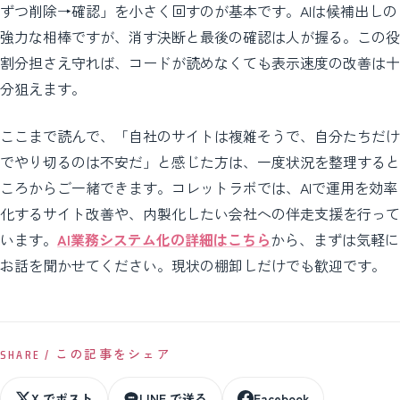
ずつ削除→確認」を小さく回すのが基本です。AIは候補出しの
強力な相棒ですが、消す決断と最後の確認は人が握る。この役
割分担さえ守れば、コードが読めなくても表示速度の改善は十
分狙えます。
ここまで読んで、「自社のサイトは複雑そうで、自分たちだけ
でやり切るのは不安だ」と感じた方は、一度状況を整理すると
ころからご一緒できます。コレットラボでは、AIで運用を効率
化するサイト改善や、内製化したい会社への伴走支援を行って
います。
AI業務システム化の詳細はこちら
から、まずは気軽に
お話を聞かせてください。現状の棚卸しだけでも歓迎です。
SHARE / この記事をシェア
X でポスト
LINE で送る
Facebook