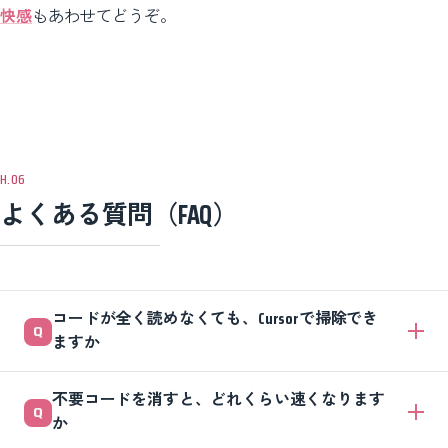
快感
もあわせてどうぞ。
よくある質問（FAQ）
コードが全く読めなくても、Cursorで掃除でき
ますか
診断や削除の候補出しはAIに任せられるので、コードが読めなくても進
不要コードを消すと、どれくらい速くなります
められます。 ただし「本当に消していいか」の最終確認は人の役目で
か
す。まずはバックアップを取り、1か所ずつ消して画面を確認する、を