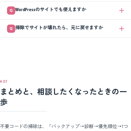
徹底すれば安全に進められます。
元のサイトの状態によって大きく変わるため、一律の数字は言えませ
WordPressのサイトでも使えますか
ん。だからこそ掃除の前に速度を計測しておき、後で比較するのが大切
です。重い画像や使われないコードが多いサイトほど、体感の改善は出
使えます。テーマやプラグインのファイルをCursorで開けば、未使用の
やすい傾向があります。
掃除でサイトが壊れたら、元に戻せますか
CSSやJavaScriptを診断できます。ただしWordPressはデータベースも
関わるので、ファイルとデータベースの両方をバックアップしてから作
作業前にバックアップを取っていれば戻せます。これが最大の保険で
業してください。
す。Gitで変更を記録していれば、ひとつ前の状態にすぐ復元できま
す。バックアップなしで進めるのだけは避けてください。
まとめと、相談したくなったときの一
歩
不要コードの掃除は、「バックアップ→診断→優先順位→1つ