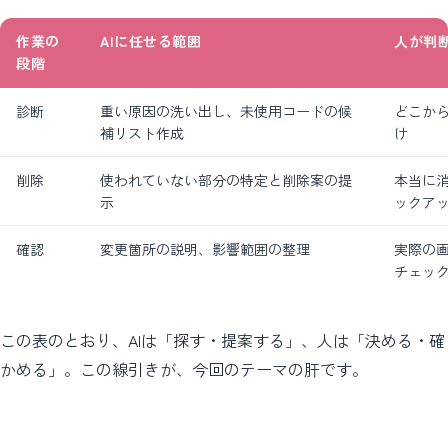
作業の
AIに任せる範囲
人が判
段階
診断
重い原因の洗い出し、未使用コードの候
どこか
補リスト作成
け
削除
使われていない部分の特定と削除案の提
本当に
示
ックア
確認
変更箇所の説明、影響範囲の整理
実際の
チェッ
この表のとおり、AIは「探す・提案する」、人は「決める・確
かめる」。この線引きが、今回のテーマの肝です。