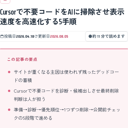
Cursorで不要コードをAIに掃除させ表示
速度を高速化する5手順
投稿日
2026.04.18
更新日
2026.08.05
約 11 分で読めます
この記事の要点
サイトが重くなる主因は使われず残ったデッドコー
ドの蓄積
Cursorで不要コードを診断・候補出しさせ最終削除
判断は人が担う
準備→診断→優先順位→1つずつ削除→公開前チェッ
クの5段階で進める