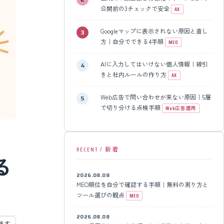
公開前の3チェックで安全
AX
Googleマップに表示されない原因と直し
方｜自分でできる4手順
MEO
AIに入力してはいけない個人情報｜線引
きと社内ルールの作り方
AX
Web広告で問い合わせが来ない原因｜5層
で切り分ける点検手順
Web広告運用
RECENT / 新着
る
2026.08.08
MEO順位を自分で確認する手順｜無料の測り方と
ツール選びの観点
MEO
2026.08.08
めます