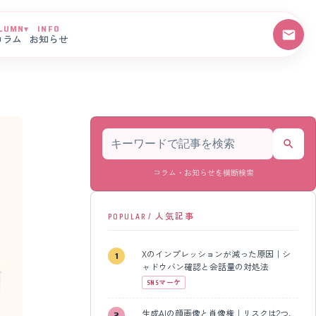
LUMN
▾
INFO
コラム
お知らせ
記事を検索
コラム・お知らせを横断検索
POPULAR / 人気記事
Xのインプレッションが減った原因｜シ
ャドウバン確認と会話量の対処法
SNSマーケ
生成AIの顔画像と肖像権｜リスクは2つ、