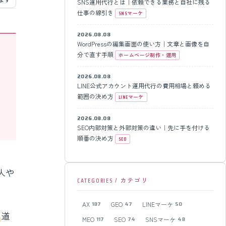
SNS運用代行とは｜依頼できる業務と自社に残る
仕事の線引き
SNSマーケ
2026.08.08
WordPressの編集画面の使い方｜文章と画像を自
分で直す手順
ホームページ制作・運用
2026.08.08
LINE公式アカウント運用代行の費用相場と頼める
範囲の決め方
LINEマーケ
2026.08.08
SEO内部対策と外部対策の違い｜先に手を付ける
順番の決め方
SEO
人や
CATEGORIES / カテゴリ
AX
GEO
LINEマーケ
187
47
50
る
道
MEO
SEO
SNSマーケ
117
74
48