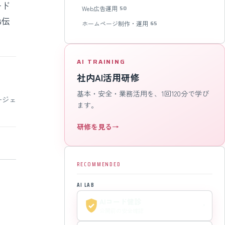
ード
Web広告運用
50
お伝
ホームページ制作・運用
65
AI TRAINING
社内AI活用研修
基本・安全・業務活用を、1回120分で学び
ージェ
ます。
研修を見る
→
RECOMMENDED
AI LAB
AIコード健診
公開前の安全確認