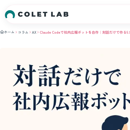
本文へスキップ
ホーム
コラム
AX
Claude Codeで社内広報ボットを自作｜対話だけで作る