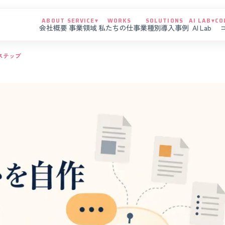
ABOUT
SERVICE
▾
WORKS
SOLUTIONS
AI LAB
▾
CO
会社概要
事業領域
私たちの仕事
業種別導入事例
AI Lab
5ステップ