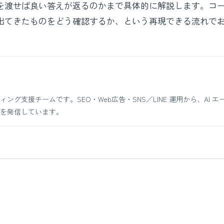
何を渡せば良い答えが返るのかまで具体的に解説します。コ
、出てきたものをどう確認するか、という再現できる流れで
支援チームです。SEO・Web広告・SNS／LINE 運用から、AI エ
を発信しています。