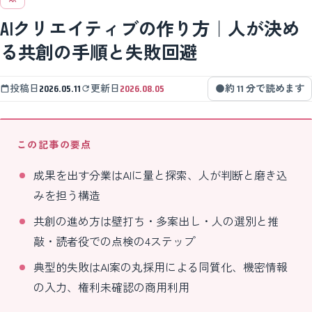
AIクリエイティブの作り方｜人が決め
る共創の手順と失敗回避
投稿日
2026.05.11
更新日
2026.08.05
約 11 分で読めます
この記事の要点
成果を出す分業はAIに量と探索、人が判断と磨き込
みを担う構造
共創の進め方は壁打ち・多案出し・人の選別と推
敲・読者役での点検の4ステップ
典型的失敗はAI案の丸採用による同質化、機密情報
の入力、権利未確認の商用利用