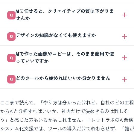
AIに任せると、クリエイティブの質は下がりま
せんか
任せ方しだいです。最終判断まで丸投げすると平凡になりますが、AIを
デザインの知識がなくても使えますか
案出しと量産に使い、選別と仕上げを人がやれば、質を保ったまま試せ
る数が増えます。質は「人の編集力」で決まります。
たたき台づくりは知識がなくても始められます。ただし「どれが良い
AIで作った画像やコピーは、そのまま商用で使
か」を選ぶ目は必要です。最初は社内で詳しい人と一緒に判断したり、
っていいですか
外部に伴走してもらいながら、選ぶ基準を社内に貯めていくのがおすす
めです。
ツールによります。商用利用の可否や条件は各サービスの利用規約で異
どのツールから始めればいいか分かりません
なるため、使う前に最新の規約を必ず確認してください。重要な用途で
は、商用での安全性に配慮したツールを選び、必要なら専門家に相談す
まずは普段の業務に近い1つから始めるのが正解です。文章なら対話型
ると安心です。
AI、画像なら使い慣れたデザインツールのAI機能、というように。複数
ここまで読んで、「やり方は分かったけれど、自社のどの工程
を一度に導入せず、一つの工程で成功体験を作ってから広げると定着し
からAIと分担すればいいか、社内だけで決めきるのは難しそ
ます。
う」と感じた方もいるかもしれません。コレットラボのAI業務
システム化支援では、ツールの導入だけで終わらせず、「誰が