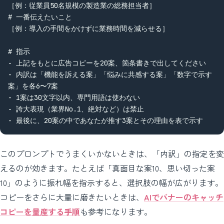
［例：従業員50名規模の製造業の総務担当者］

# 一番伝えたいこと

［例：導入の手間をかけずに業務時間を減らせる］

# 指示

- 上記をもとに広告コピーを20案、箇条書きで出してください

- 内訳は「機能を訴える案」「悩みに共感する案」「数字で示す
案」を各6〜7案

- 1案は30文字以内、専門用語は使わない

- 誇大表現（業界No.1、絶対など）は禁止

- 最後に、20案の中であなたが推す3案とその理由を表で示す
このプロンプトでうまくいかないときは、「内訳」の指定を変
えるのが効きます。たとえば「真面目な案10、思い切った案
10」のように振れ幅を指示すると、選択肢の幅が広がります。
コピーをさらに大量に磨きたいときは、
AIでバナーのキャッチ
コピーを量産する手順
も参考になります。