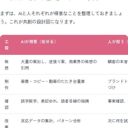
まずは、AIと人それぞれが得意なことを整理しておきましょ
う。これが共創の設計図になります。
工
AIが得意（任せる）
人が担う
程
発
大量の案出し、逆張り案、他業界の発想の
顧客の本音
想
引用
制
画像・コピー・動画のたたき台量産
ブランドト
作
づけ
確
誤字脱字、表記ゆれ、読者目線の指摘
事実確認、
認
改
反応データの集計、パターン分析
次に何を試
善