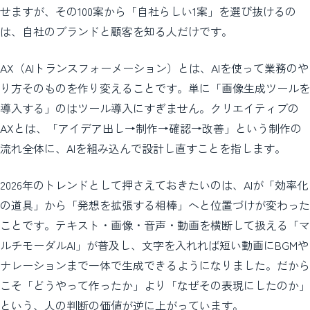
せますが、その100案から「自社らしい1案」を選び抜けるの
は、自社のブランドと顧客を知る人だけです。
AX（AIトランスフォーメーション）とは、AIを使って業務のや
り方そのものを作り変えることです。単に「画像生成ツールを
導入する」のはツール導入にすぎません。クリエイティブの
AXとは、「アイデア出し→制作→確認→改善」という制作の
流れ全体に、AIを組み込んで設計し直すことを指します。
2026年のトレンドとして押さえておきたいのは、AIが「効率化
の道具」から「発想を拡張する相棒」へと位置づけが変わった
ことです。テキスト・画像・音声・動画を横断して扱える「マ
ルチモーダルAI」が普及し、文字を入れれば短い動画にBGMや
ナレーションまで一体で生成できるようになりました。だから
こそ「どうやって作ったか」より「なぜその表現にしたのか」
という、人の判断の価値が逆に上がっています。