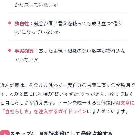
からズレていないか
独自性：
競合が同じ言葉を使っても成り立つ“借り
物”になっていないか
事実確認：
盛った表現・根拠のない数字が紛れ込ん
でいないか
選んだ案は、そのまま使わず一度自分の言葉に直すのが鉄則で
す。AIの文章には独特の“整いすぎた”クセがあり、放っておく
と自社らしさが消えます。トーンを統一する具体策は
AI文章に
「自社らしさ」を注入するガイドライン
にまとめています。
ステップ4。AIを読者役にして最終点検する