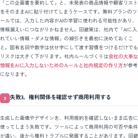
「この企画書を要約して」と、未発表の商品情報や顧客リスト
をそのままAIに貼り付けてしまうケースです。無料プランのツ
ールでは、入力した内容がAIの学習に使われる可能性があり、
情報漏えいにつながりかねません。回避策は、社内で「AIに入
れていい情報・ダメな情報」の線引きを最初に決めておくこ
と。固有名詞や数字は伏せ字にして渡す習慣をつけるだけでも
リスクは大きく下がります。社内ルールづくりは
会社の大事な
情報をAIに入力しないためのルールと社内規定の作り方
が参考
になります。
失敗3。権利関係を確認せず商用利用する
生成した画像やデザインを、利用規約を確認しないまま広告に
使ってしまう失敗です。ツールによって商用利用の可否や条件
が違い、後から権利トラブルに発展することがあります。回避