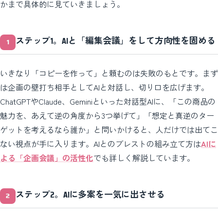
かまで具体的に見ていきましょう。
ステップ1。AIと「編集会議」をして方向性を固める
いきなり「コピーを作って」と頼むのは失敗のもとです。まず
は企画の壁打ち相手としてAIと対話し、切り口を広げます。
ChatGPTやClaude、Geminiといった対話型AIに、「この商品の
魅力を、あえて逆の角度から3つ挙げて」「想定と真逆のター
ゲットを考えるなら誰か」と問いかけると、人だけでは出てこ
ない視点が手に入ります。AIとのブレストの組み立て方は
AIに
よる「企画会議」の活性化
でも詳しく解説しています。
ステップ2。AIに多案を一気に出させる