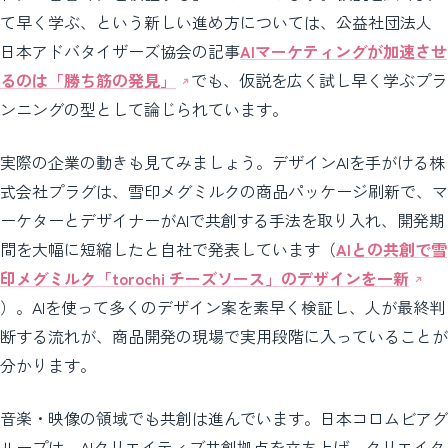
て早く学ぶ、という新しい進め方については、公益社団法人
日本アドバタイザーズ協会の記事
AIマーケティングが加速させ
るのは「勝ち筋の発見」
でも、仮説を広く試し早く学ぶプラ
ンニングの型として論じられています。
実際の企業の動きも見てみましょう。デザインAIを手がける株
式会社プラグは、雪印メグミルクの商品パッケージ刷新で、マ
ーケターとデザイナーがAIで共創する手法を取り入れ、開発期
間を大幅に短縮したと自社で発表しています（
AIとの共創で雪
印メグミルク「torochi チーズソース」のデザインを一新
）。AIを使って多くのデザイン案を素早く検証し、人が最終判
断する流れが、商品開発の現場で実用段階に入っていることが
分かります。
音楽・映像の領域でも共創は進んでいます。日本コロムビアグ
ループは、AIクリエイティブ共創拠点を立ち上げ、クリエイタ