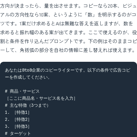
方向が決まったら、量を出させます。コピーなら20本、ビジュ
アルの方向性なら10案、というように「数」を明示するのがコ
ツです。1案だけ求めるとAIは無難な答えを返しますが、数を
求めると振れ幅のある案が出てきます。ここで使えるのが、役
割と条件を作り込んだプロンプトです。下の例はそのままコピ
ーして、角括弧の部分を自社の情報に差し替えれば使えます。
あなたはBtoB企業のコピーライターです。以下の条件で広告コピ
ーを作成してください。

# 商品・サービス

［ここに商品名・サービス名を入力］

# 主な特徴（3つまで）

1. ［特徴1］

2. ［特徴2］

3. ［特徴3］

# ターゲット
