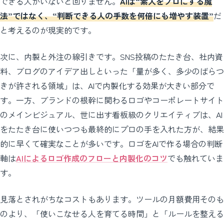
できる人がいないと回りません。
AIは“素人をプロにする魔
法”ではなく、“判断できる人の手数を何倍にも増やす装置”
だ
と考えるのが現実的です。
次に、内製と外注の線引きです。SNS投稿のたたき台、社内資
料、ブログのアイデア出しといった「量が多く、多少のばらつ
きが許される領域」は、AIで内製化する効果が大きい部分で
す。一方、ブランドの根幹に関わるロゴやコーポレートサイト
のメインビジュアル、世に出す看板級のクリエイティブは、AI
をたたき台に使いつつも最終的にプロの手を入れた方が、結果
的に早くて確実なことが多いです。ロゴをAIで作る場合の判断
軸は
AIによるロゴ作成のフローと内製化のコツ
でも触れていま
す。
見落とされがちなコストもあります。ツールの月額費用そのも
のより、「使いこなせる人を育てる時間」と「ルールを整える