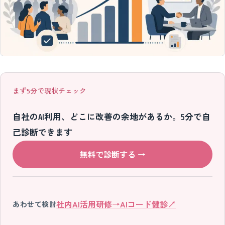
まず5分で現状チェック
自社のAI利用、どこに改善の余地があるか。5分で自
己診断できます
無料で診断する
→
社内AI活用研修
→
AIコード健診
↗
あわせて検討