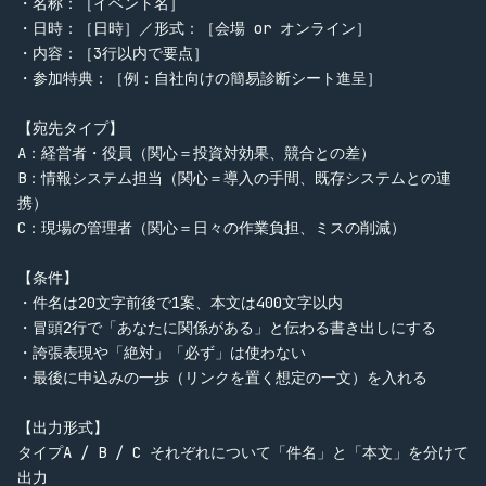
・名称：［イベント名］

・日時：［日時］／形式：［会場 or オンライン］

・内容：［3行以内で要点］

・参加特典：［例：自社向けの簡易診断シート進呈］

【宛先タイプ】

A：経営者・役員（関心＝投資対効果、競合との差）

B：情報システム担当（関心＝導入の手間、既存システムとの連
携）

C：現場の管理者（関心＝日々の作業負担、ミスの削減）

【条件】

・件名は20文字前後で1案、本文は400文字以内

・冒頭2行で「あなたに関係がある」と伝わる書き出しにする

・誇張表現や「絶対」「必ず」は使わない

・最後に申込みの一歩（リンクを置く想定の一文）を入れる

【出力形式】

タイプA / B / C それぞれについて「件名」と「本文」を分けて
出力