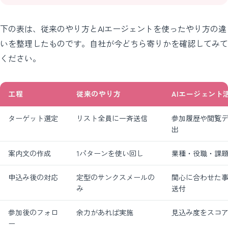
下の表は、従来のやり方とAIエージェントを使ったやり方の違
いを整理したものです。自社が今どちら寄りかを確認してみて
ください。
工程
従来のやり方
AIエージェント
ターゲット選定
リスト全員に一斉送信
参加履歴や閲覧
出
案内文の作成
1パターンを使い回し
業種・役職・課
申込み後の対応
定型のサンクスメールの
関心に合わせた
み
送付
参加後のフォロ
余力があれば実施
見込み度をスコ
ー