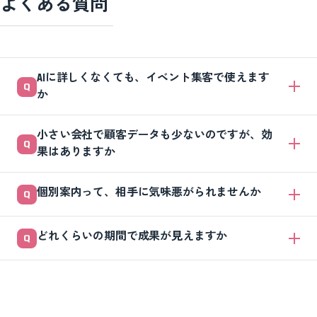
よくある質問
AIに詳しくなくても、イベント集客で使えます
か
使えます。最初はチャット型のAIに、この記事のプロンプトを貼り付け
小さい会社で顧客データも少ないのですが、効
てリスト抽出や案内文の下書きを作るだけで十分です。プログラミング
果はありますか
の知識は要りません。慣れてきたら、データ連携など仕組み化に進む、
という順番がおすすめです。
データが少ないうちは、AIの威力は限定的です。まずは過去の名刺や参
個別案内って、相手に気味悪がられませんか
加者を1か所に集め、接点を記録する習慣をつけるのが先です。データ
が溜まるほどAIの精度は上がるので、今から記録を始めること自体が将
やりすぎなければ大丈夫です。業種や役職に合わせて内容を変える程度
来への投資になります。
どれくらいの期間で成果が見えますか
なら自然に受け取られます。一方で、個人の細かい行動を名指しすると
不快感を与えます。「相手が自然だと感じる範囲」を社内で決めておく
正直に言うと、最初の数回は調整に時間がかかります。データが整い、
のが安全です。
文面の勝ちパターンが見えてくると反応が安定してきます。1回で判断
せず、数回試して改善する前提で取り組むと、着実に成果につながりま