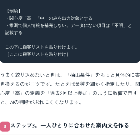
【制約】

・関心度「高」「中」のみを出力対象とする

・推測で個人情報を補完しない。データにない項目は「不明」と
記載する

この下に顧客リストを貼り付けます。

［ここに顧客リストを貼り付け］
うまく絞り込めないときは、「抽出条件」をもっと具体的に書
き換えるのがコツです。たとえば業種を細かく指定したり、関
心度「高」の定義を「過去2回以上参加」のように数値で示す
と、AIの判断がぶれにくくなります。
ステップ3。一人ひとりに合わせた案内文を作る