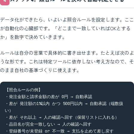
データ化ができたら、いよいよ照合ルールを設定します。ここ
が自動化の心臓部です。「どこまで一致していればOKとする
か」を数字で決めていきます。
ルールは自分の言葉で具体的に書き出せます。たとえば次のよ
うな形です。これは特定ツールに依存しない考え方なので、そ
のまま自社の基準づくりに使えます。
【照合ルールの例】

・発注金額と請求金額の差が 0円 → 自動承認

・差が 発注額の1%以内 かつ 500円以内 → 自動承認（端数扱
い）

・差が それ以上 → 人の確認へ回す（保留リストに入れる）

・品目名が完全一致しない → 人の確認へ回す

・登録番号が未登録 or 不一致 → 支払を止めて差し戻す