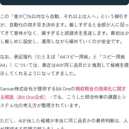
この「差が◯%以内なら自動、それ以上は人へ」という線引き
が、自動化の効き目を決めます。厳しすぎると全部が人に回っ
てきて意味がなく、緩すぎると誤請求を見逃します。最初は少
し厳しめに設定し、運用しながら緩めていくのが安全です。
なお、表記揺れ（たとえば「A4コピー用紙」と「コピー用紙
A4」）については、最近はAIが同じ品目だと推測して候補を提
示してくれるようになってきました。
Sansan株式会社が提供するBill Oneの
検収照合の効率化に関す
る解説（Bill One公式）
でも、こうした照合作業の課題とシ
ステム化の考え方が整理されています。
ただし、AIが出した候補が本当に同じ品目かの最終判断は、人
が確認する前提で組みましょう。