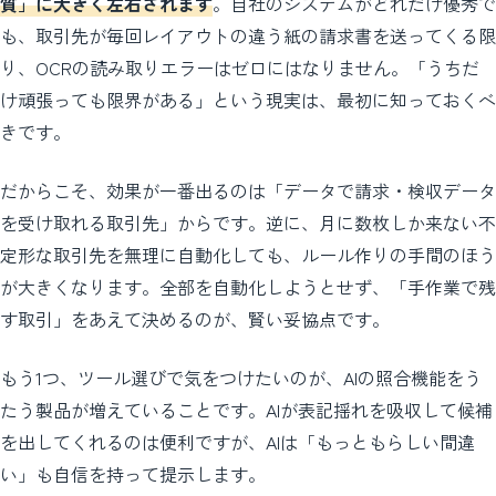
質」に大きく左右されます
。自社のシステムがどれだけ優秀で
も、取引先が毎回レイアウトの違う紙の請求書を送ってくる限
り、OCRの読み取りエラーはゼロにはなりません。「うちだ
け頑張っても限界がある」という現実は、最初に知っておくべ
きです。
だからこそ、効果が一番出るのは「データで請求・検収データ
を受け取れる取引先」からです。逆に、月に数枚しか来ない不
定形な取引先を無理に自動化しても、ルール作りの手間のほう
が大きくなります。全部を自動化しようとせず、「手作業で残
す取引」をあえて決めるのが、賢い妥協点です。
もう1つ、ツール選びで気をつけたいのが、AIの照合機能をう
たう製品が増えていることです。AIが表記揺れを吸収して候補
を出してくれるのは便利ですが、AIは「もっともらしい間違
い」も自信を持って提示します。