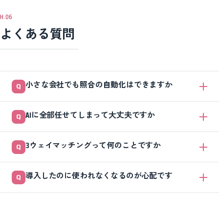
よくある質問
小さな会社でも照合の自動化はできますか
できます。むしろ取引の種類が少ない中小企業のほうが、ルールがシン
AIに全部任せてしまって大丈夫ですか
プルで始めやすいです。まずは請求が多く、フォーマットが安定した1
取引先だけを対象に、金額の突き合わせから小さく始めるのがおすすめ
全部は任せないでください。データ化や照合の候補出しはAIが得意です
です。
3ウェイマッチングって何のことですか
が、金額の確定や支払の直前だけは人が確認する設計にします。AIは便
利な一方で読み違いや誤った候補提示があるため、最後の判断は人が持
発注書・納品書（または検収データ）・請求書の3つを突き合わせる照
つのが安全です。
導入したのに使われなくなるのが心配です
合方法です。「頼んだもの」「受け取ったもの」「請求されたもの」が
一致しているかを確認します。これを機械化するのが照合自動化の中心
先に業務を手順書にして課題を見える化してから、ツールを選ぶと定着
になります。
しやすくなります。また、導入時に保守担当と止まった時の連絡先を決