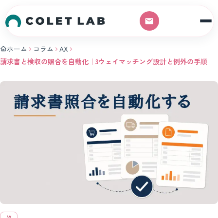
本文へスキップ
ホーム
コラム
AX
請求書と検収の照合を自動化｜3ウェイマッチング設計と例外の手順
AX