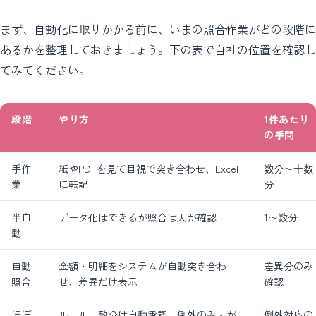
まず、自動化に取りかかる前に、いまの照合作業がどの段階に
あるかを整理しておきましょう。下の表で自社の位置を確認し
てみてください。
段階
やり方
1件あたり
の手間
手作
紙やPDFを見て目視で突き合わせ、Excel
数分〜十数
業
に転記
分
半自
データ化はできるが照合は人が確認
1〜数分
動
自動
金額・明細をシステムが自動突き合わ
差異分のみ
照合
せ、差異だけ表示
確認
ほぼ
ルール一致分は自動承認、例外のみ人が
例外対応の