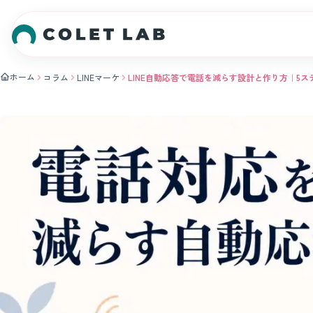
本文へスキップ
ホーム
コラム
LINEマーケ
LINE自動応答で電話を減らす設計と作り方｜5