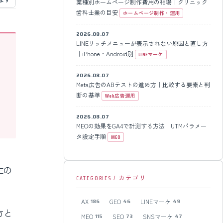
業種別ホームページ制作費用の相場｜クリニック
歯科士業の目安
ホームページ制作・運用
2026.08.07
LINEリッチメニューが表示されない原因と直し方
｜iPhone・Android別
LINEマーケ
2026.08.07
Meta広告のABテストの進め方｜比較する要素と判
断の基準
Web広告運用
2026.08.07
MEOの効果をGA4で計測する方法｜UTMパラメー
タ設定手順
MEO
Eの
CATEGORIES / カテゴリ
AX
GEO
LINEマーケ
186
46
49
方と
MEO
SEO
SNSマーケ
115
73
47