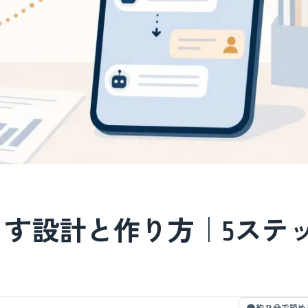
減らす設計と作り方｜5ステ
約 13 分で読