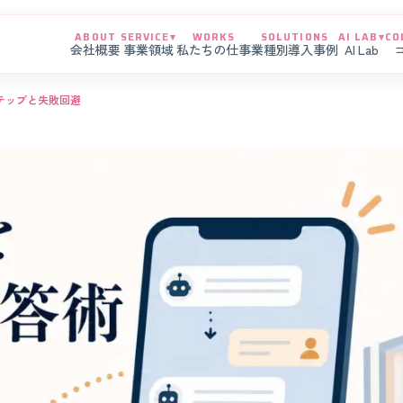
ABOUT
SERVICE
▾
WORKS
SOLUTIONS
AI LAB
▾
CO
会社概要
事業領域
私たちの仕事
業種別導入事例
AI Lab
ステップと失敗回避