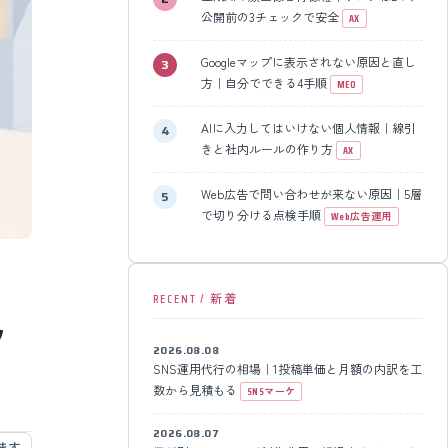
公開前の3チェックで安全
AX
Googleマップに表示されない原因と直し
方｜自分でできる4手順
MEO
AIに入力してはいけない個人情報｜線引
きと社内ルールの作り方
AX
Web広告で問い合わせが来ない原因｜5層
で切り分ける点検手順
Web広告運用
RECENT / 新着
ッ
2026.08.08
SNS運用代行の相場｜1投稿単価と月額の内訳を工
数から見積もる
SNSマーケ
2026.08.07
めます