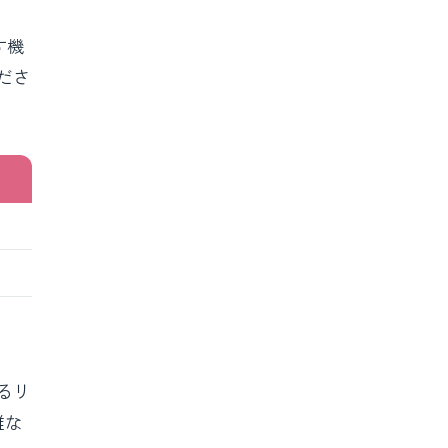
す機
ださ
るリ
雑な