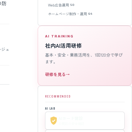
の防
Web広告運用
50
ホームページ制作・運用
64
AI TRAINING
社内AI活用研修
ージェ
基本・安全・業務活用を、1回120分で学び
ます。
研修を見る
→
RECOMMENDED
AI LAB
AIコード健診
公開前の安全確認