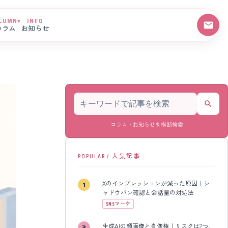
LUMN
▾
INFO
コラム
お知らせ
記事を検索
コラム・お知らせを横断検索
POPULAR / 人気記事
Xのインプレッションが減った原因｜シ
ャドウバン確認と会話量の対処法
SNSマーケ
生成AIの顔画像と肖像権｜リスクは2つ、