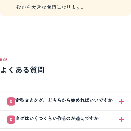
後から大きな問題になります。
よくある質問
定型文とタグ、どちらから始めればいいですか
定型文からで大丈夫です。返信の手間がすぐ減って効果を実感しやすい
タグはいくつくらい作るのが適切ですか
からです。よく使う返信を5本ほどテンプレ化したら、次に状態を表す
タグを5個前後だけ用意し、運用ルールと一緒に少しずつ広げていきま