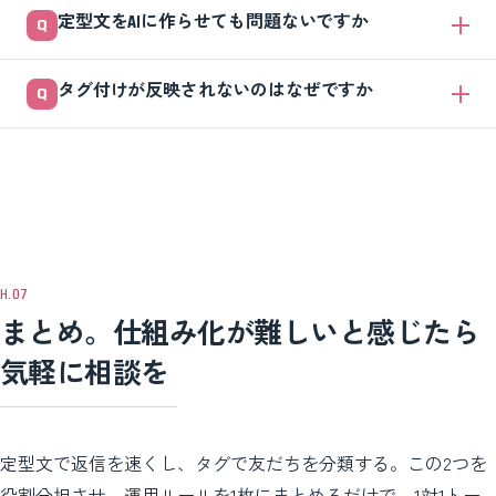
最初は5個前後に絞るのがおすすめです。いきなり細かく作ると管理で
しょう。
定型文をAIに作らせても問題ないですか
きず、付ける基準もバラつきます。新規・検討中・成約・リピーターの
ような状態タグから始め、必要になったら相談のうえ少しずつ増やすと
下書きづくりには有効です。業種やトーンを指定すれば、複数の文面を
失敗しにくいです。
タグ付けが反映されないのはなぜですか
すぐ作れます。ただし料金や時間などの事実は必ず人が確認し、相手ご
とに一部を直してから送ってください。そのまま全自動で送るのは避け
相手からまだ反応がなく、チャットが成立していないことが多いです。
たほうが安全です。
タグはやりとりのある友だちにしか付けられません。 最初のメッセー
ジにタップできる選択肢を用意し、反応のきっかけを作ると付けられる
ようになります。
まとめ。仕組み化が難しいと感じたら
気軽に相談を
定型文で返信を速くし、タグで友だちを分類する。この2つを
役割分担させ、運用ルールを1枚にまとめるだけで、1対1トー