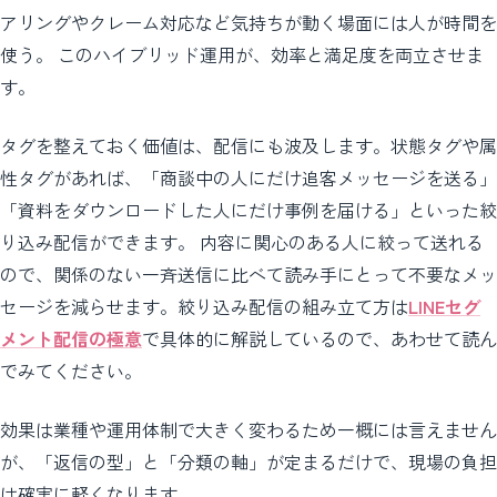
アリングやクレーム対応など気持ちが動く場面には人が時間を
使う。 このハイブリッド運用が、効率と満足度を両立させま
す。
タグを整えておく価値は、配信にも波及します。状態タグや属
性タグがあれば、「商談中の人にだけ追客メッセージを送る」
「資料をダウンロードした人にだけ事例を届ける」といった絞
り込み配信ができます。 内容に関心のある人に絞って送れる
ので、関係のない一斉送信に比べて読み手にとって不要なメッ
セージを減らせます。絞り込み配信の組み立て方は
LINEセグ
メント配信の極意
で具体的に解説しているので、あわせて読ん
でみてください。
効果は業種や運用体制で大きく変わるため一概には言えません
が、「返信の型」と「分類の軸」が定まるだけで、現場の負担
は確実に軽くなります。