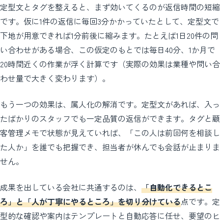
定型文とタグを整えると、まず効いてくるのが返信時間の短縮
です。仮に1件の返信に毎回3分かかっていたとして、定型文で
下地が用意できれば1分前後に縮みます。たとえば1日20件の問
い合わせがある場合、この仮定のもとでは毎日40分、1か月で
20時間近くの作業が浮く計算です（実際の効果は業種や問い合
わせ量で大きく変わります）。
もう一つの効果は、属人化の解消です。定型文があれば、入っ
たばかりのスタッフでも一定品質の返信ができます。タグと顧
客管理メモで状態が見えていれば、「この人は前回何を相談し
た人か」を誰でも把握でき、担当者が休んでも会話が止まりま
せん。
成果を出している会社に共通するのは、
「自動化できるとこ
ろ」と「人が丁寧にやるところ」を切り分けている
点です。定
型的な確認や案内はテンプレートと自動応答に任せ、要望のヒ