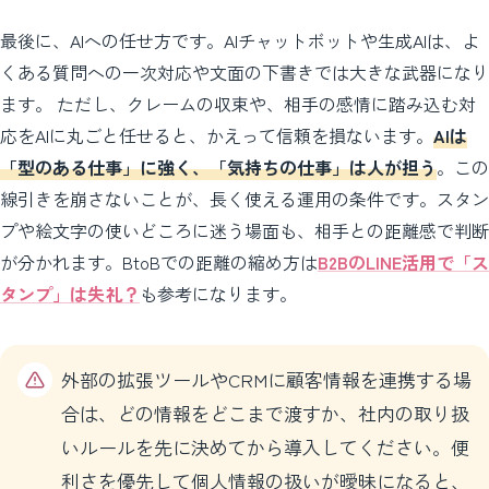
最後に、AIへの任せ方です。AIチャットボットや生成AIは、よ
くある質問への一次対応や文面の下書きでは大きな武器になり
ます。 ただし、クレームの収束や、相手の感情に踏み込む対
応をAIに丸ごと任せると、かえって信頼を損ないます。
AIは
「型のある仕事」に強く、「気持ちの仕事」は人が担う
。この
線引きを崩さないことが、長く使える運用の条件です。スタン
プや絵文字の使いどころに迷う場面も、相手との距離感で判断
が分かれます。BtoBでの距離の縮め方は
B2BのLINE活用で「ス
タンプ」は失礼？
も参考になります。
外部の拡張ツールやCRMに顧客情報を連携する場
合は、どの情報をどこまで渡すか、社内の取り扱
いルールを先に決めてから導入してください。便
利さを優先して個人情報の扱いが曖昧になると、