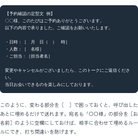
【予約確認の定型文 例】

〇〇様、このたびはご予約ありがとうございます。

以下の内容で承りました。ご確認をお願いいたします。

・日時：［　月　日（　）　時］

・人数：［　名様］

・ご担当：［担当者名］

変更やキャンセルがございましたら、このトークにご返信くださ
い。

当日お会いできるのを楽しみにしております。
このように、変わる部分を［ ］で囲っておくと、呼び出した
あとに埋めるだけで送れます。宛名も「〇〇様」の部分を［お
名前］のように空欄にしておけば、相手に合わせて埋めるルー
ルにでき、打ち間違いを防げます。