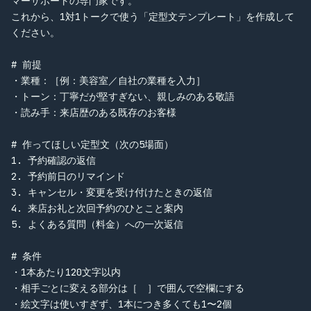
マーサポートの専門家です。

これから、1対1トークで使う「定型文テンプレート」を作成して
ください。

# 前提

・業種：［例：美容室／自社の業種を入力］

・トーン：丁寧だが堅すぎない、親しみのある敬語

・読み手：来店歴のある既存のお客様

# 作ってほしい定型文（次の5場面）

1. 予約確認の返信

2. 予約前日のリマインド

3. キャンセル・変更を受け付けたときの返信

4. 来店お礼と次回予約のひとこと案内

5. よくある質問（料金）への一次返信

# 条件

・1本あたり120文字以内

・相手ごとに変える部分は［　］で囲んで空欄にする

・絵文字は使いすぎず、1本につき多くても1〜2個
