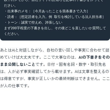
ださい。

・出来事のメモ：［今月あったことを箇条書きで入力］

・読者：［想定読者を入力。例 取引を検討している法人担当者］

・トーン：誠実で控えめ、誇張しない

まず200字程度の下書きを出し、その後どこを直したいか質問して
ください。
あとはAIと対話しながら、自社の言い回しや事実に合わせて詰
めていけば大丈夫です。ここで大事なのは、
AIの下書きをその
まま公開しないこと
です。日付・固有名詞・数字・取引先名
は、人が必ず事実確認してから載せます。AIは文章を整えるの
は得意ですが、事実が正しいかの最終判断はできません。ここ
が人の仕事です。