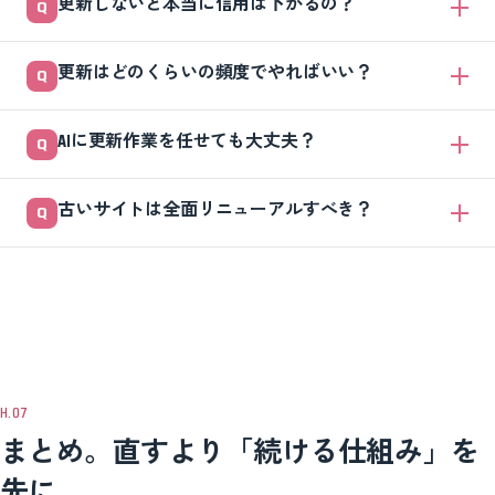
更新しないと本当に信用は下がるの？
はい、特に商談前に下調べする相手には影響します。お知らせが何年も
更新はどのくらいの頻度でやればいい？
止まっていたり、情報が事実と違ったりすると「今も動いている会社
か」と不安を持たれます。まずは古い日付と間違った情報を直すだけで
毎日でなくて大丈夫です。まずは月1回、お知らせや実績を1本でも追加
も印象は大きく変わります。
AIに更新作業を任せても大丈夫？
できれば十分です。大事なのは頻度より「止めないこと」。曜日まで決
めて固定すると続けやすくなります。
下書き作りまでは任せて大丈夫です。ただし日付・固有名詞・数字・取
古いサイトは全面リニューアルすべき？
引先名などの事実は、必ず人が確認してから公開してください。AIは文
章を整えるのは得意ですが、事実の正しさの最終判断はできないためで
多くの場合、まずは事実修正と定期更新で十分です。目的があいまいな
す。
ままの作り直しは費用だけかかりがちです。「何のために直すのか」を
決めてから、リニューアルが本当に必要か判断しましょう。
まとめ。直すより「続ける仕組み」を
先に