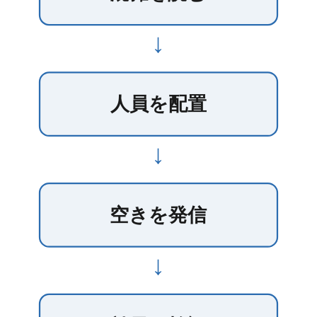
↓
人員を配置
↓
空きを発信
↓