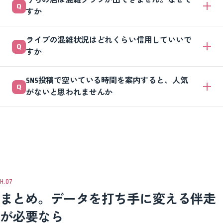
すか
来店に関するデータがまだ十分に集まっていないと、表示されないこと
ライブの混雑状況はどれくらい信用していいで
があります。プロフィールを充実させ、写真や投稿、口コミを増やして
すか
いくと表示されやすくなります。それまでは手元のレジ記録や予約状況
でピークを把握すれば大丈夫です。
傾向の参考程度に考えてください。あくまで目安のため、正確な人数で
SNS投稿で空いている時間を案内すると、人気
はありません。当日の判断は、ライブ表示だけでなく、過去の傾向グラ
がないと思われませんか
フと実際の店内の様子を合わせて行うと、判断のズレを防げます。
伝え方しだいで、むしろ好印象になります。「ゆっくり過ごせる時間」
「お子様連れにおすすめ」のように価値として伝えれば、混雑を避けた
い層に響きます。谷の時間限定の特典を添えると、来店のきっかけにも
なります。
まとめ。データを打ち手に変える伴走
が必要なら