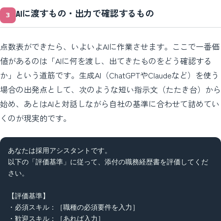
AIに渡すもの・出力で確認するもの
点数表ができたら、いよいよAIに作業させます。ここで一番価
値があるのは「AIに何を渡し、出てきたものをどう確認する
か」という道筋です。生成AI（ChatGPTやClaudeなど）を使う
場合の出発点として、次のような短い指示文（たたき台）から
始め、あとはAIと対話しながら自社の基準に合わせて詰めてい
くのが現実的です。
あなたは採用アシスタントです。

以下の「評価基準」に従って、添付の職務経歴書を評価してくだ
さい。

【評価基準】

・必須スキル：［職種の必須要件を入力］

・歓迎スキル：［あれば入力］
