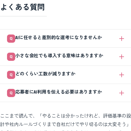
よくある質問
AIに任せると差別的な選考になりませんか
使い方次第です。性別や年齢などを評価項目から外し、人が決めた基準
小さな会社でも導入する意味はありますか
でスコア化し、合否は必ず人が判断すれば、リスクは現実的な範囲に抑
えられます。危ないのはAIに足切りまで丸投げすることです。
あります。応募が多い1職種だけでも、書類を読む時間を減らして面接
どのくらい工数が減りますか
準備に回せます。専用ツールでなくても、評価基準を決めて生成AIに要
約・点数化させる形から始められます。
削減幅は応募数や職種によって大きく変わるため、一概には言えませ
応募者にAI利用を伝える必要はありますか
ん。まずは応募の多い1職種で試し、自社での効果を実測することをお
すすめします。
伝えるのがおすすめです。「書類選考の一部にAIを使い、最終判断は人
が行う」と明記すれば、後からの不信を防げます。透明性は候補者との
ここまで読んで、「やることは分かったけれど、評価基準の設
信頼づくりにもつながります。
計や社内ルールづくりまで自社だけでやり切るのは大変そう」