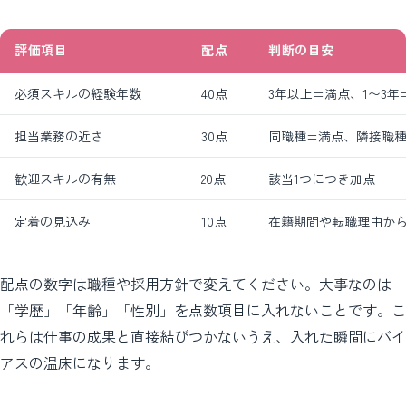
評価項目
配点
判断の目安
必須スキルの経験年数
40点
3年以上=満点、1〜3年
担当業務の近さ
30点
同職種=満点、隣接職
歓迎スキルの有無
20点
該当1つにつき加点
定着の見込み
10点
在籍期間や転職理由か
配点の数字は職種や採用方針で変えてください。大事なのは
「学歴」「年齢」「性別」を点数項目に入れないことです。こ
れらは仕事の成果と直接結びつかないうえ、入れた瞬間にバイ
アスの温床になります。