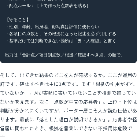
・配点ルール：［上で作った点数表を貼る］

【守ること】

・性別、年齢、出身地、顔写真は評価に使わない

・各項目の点数と、その根拠になった記述を必ず引用する

・基準だけでは判断できない箇所は「要・人確認」と書く

出力は「合計点／項目別点数／根拠／確認すべき点」の順で。
そして、出てきた結果のどこを人が確認するか。ここが運用の
肝です。確認すべきは主に3点です。まず「根拠の引用がずれ
ていないか」。AIが書類に書いていないことを推測で補ってい
ないかを見ます。次に「点数が中間の応募者」。上位・下位は
判断が分かれにくいですが、ボーダー層こそ人が読む価値があ
ります。最後に「落とした理由が説明できるか」。応募者や経
営層に問われたとき、根拠を言葉にできない不採用は危険で
す。