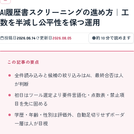
AI履歴書スクリーニングの進め方｜工
数を半減し公平性を保つ運用
投稿日
2026.06.14
更新日
2026.08.05
約 10 分で読めます
この記事の要点
全件読み込みと候補の絞り込みはAI、最終合否は人
が判断
初日はツール選定より要件言語化・点数表・禁止項
目を先に固める
学歴・年齢・性別は評価外、自動足切りせずボーダ
ー層は人が目視