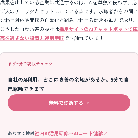
成果を出している企業に共通するのは、AIを単独で使わず、必
ず人のチェックとセットにしている点です。求職者からの問い
合わせ対応や面接の自動化と組み合わせる動きも進んでおり、
こうした自動応答の設計は
採用サイトのAIチャットボットで応
募を逃さない設置と運用手順
でも触れています。
まず5分で現状チェック
自社のAI利用、どこに改善の余地があるか。5分で自
己診断できます
無料で診断する
→
社内AI活用研修
→
AIコード健診
↗
あわせて検討