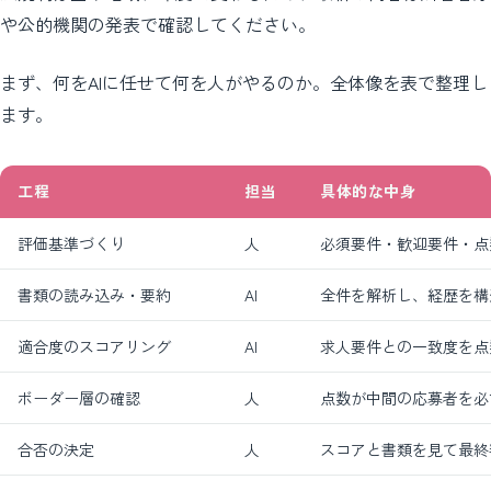
や公的機関の発表で確認してください。
まず、何をAIに任せて何を人がやるのか。全体像を表で整理し
ます。
工程
担当
具体的な中身
評価基準づくり
人
必須要件・歓迎要件・点
書類の読み込み・要約
AI
全件を解析し、経歴を構
適合度のスコアリング
AI
求人要件との一致度を点
ボーダー層の確認
人
点数が中間の応募者を必
合否の決定
人
スコアと書類を見て最終