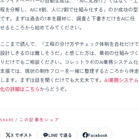
ホワイトペーパーの自動生成は、「AIに丸投げ」ではなく「工
程を分解し、AIに8割、人に2割で仕組み化する」のが成功の型
です。まずは過去の1本を題材に、調査と下書きだけをAIに任
せるところから始めてみてください。
ここまで読んで、「工程の分け方やチェック体制を自社だけで
設計しきるのは難しそうだ」と感じた方は、最初の仕組みづく
りだけでもご相談ください。コレットラボのAI業務システム化
支援では、現状の制作フローを一緒に整理するところから伴走
します。まずは話を聞くだけでも大丈夫です。
AI業務システム
化の詳細はこちら
からどうぞ。
SHARE / この記事をシェア
X でポスト
LINE で送る
Facebook