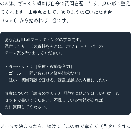
のAIは、ざっくり頼めば自分で質問を返したり、良い形に整え
てくれます。出発点として、次のような短いたたき台
（seed）から始めれば十分です。
あなたはBtoBマーケティングのプロです。

添付したサービス資料をもとに、ホワイトペーパーの

テーマ案を5つ出してください。

・ターゲット：［業種・役職を入力］

・ゴール：［問い合わせ／資料請求など］

・狙い：初回商談で渡せる、課題提起型の内容にしたい

各案について「読者の悩み」と「読後に動いてほしい行動」も

セットで書いてください。不足している情報があれば

先に質問してください。
テーマが決まったら、続けて「この案で章立て（目次）を作っ