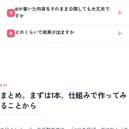
容になります。差を生むのは、AIの性能より「人が足す独自情報」で
単発で1本作るだけなら、非エンジニアの方でも十分作れます。ただし
す。
AIが書いた内容をそのまま公開しても大丈夫で
「継続的に本数を回す仕組み」にするなら、最初の工程分解とルール作
すか
りだけは経験者と組むと失敗が減ります。土台ができれば運用は自社で
回せます。
そのまま公開するのは危険です。AIは実在しない統計や事例を作ってし
どのくらいで成果が出ますか
まうことがあります。数字・社名・制度名・日付は、必ず人が一次情報
で裏を取ってから公開してください。これがホワイトペーパーの信頼を
制作スピードは仕組みを作った直後から改善します。ただしリード獲得
守る最低条件です。
という成果は、本数を増やして読者に合う資料を届け続けた結果として
出るものです。短期の劇的な成果を期待せず、まず1本を仕組みで作る
ところから始めてください。
まとめ。まずは1本、仕組みで作ってみ
ることから