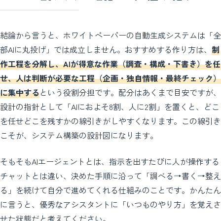
結論から言うと、ホワイトペーパーの自動生成システムは「全
部AIに丸投げ」では成立しません。おすすめする作り方は、
制
作工程を分解し、AIが得意な作業（調査・構成・下書き）を任
せ、人は判断が必要な工程（企画・独自情報・最終チェック）
に集中する
という役割分担です。配分はあくまで目安ですが、
設計の指針として「AIにおよそ8割、人に2割」を置くと、どこ
を任せどこを残すかの線引きがしやすくなります。この線引き
こそが、システム構築の設計図になります。
そもそもAIエージェントとは、指示を出すたびに人が操作する
チャットとは違い、決めた手順に沿って「調べる→書く→整え
る」を続けて自分で進めてくれる仕組みのことです。かんたん
に言うと、優秀なアシスタントに「いつものやり方」を覚えさ
せた状態だと考えてください。