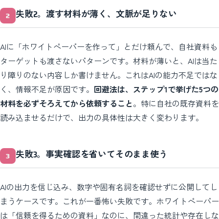
失敗2。渡す材料が薄く、文脈が足りない
AIに「ホワイトペーパーを作って」とだけ頼んで、自社資料も
ターゲットも渡さないパターンです。材料が薄いと、AIは当た
り障りのない内容しか書けません。これはAIの能力不足ではな
く、情報不足が原因です。
回避法は、ステップ1で挙げた5つの
材料を必ずそろえてから依頼すること
。特に自社の既存資料を
読み込ませるだけで、出力の具体性は大きく変わります。
失敗3。事実確認を省いてそのまま使う
AIの出力を信じ込み、数字や固有名詞を確認せずに公開してし
まうケースです。これが一番怖い失敗です。ホワイトペーパー
は「信頼を得るための資料」なのに、間違った統計や存在しな