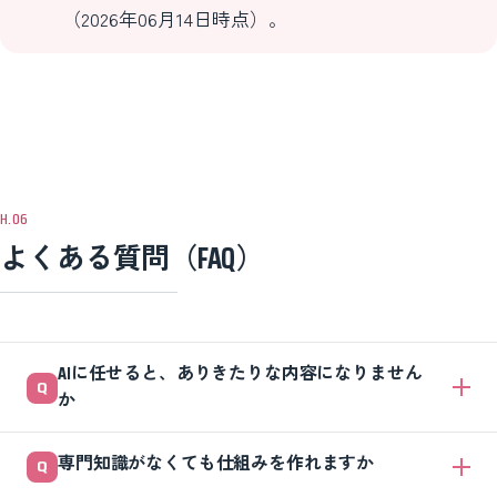
（2026年06月14日時点）。
よくある質問（FAQ）
AIに任せると、ありきたりな内容になりません
か
渡す材料が薄いと、ありきたりになります。逆に、自社の事例や独自デ
専門知識がなくても仕組みを作れますか
ータ、サービス資料をきちんと読み込ませれば、自社にしか書けない内