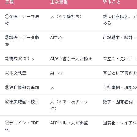
工程
主な担当
やること
①企画・テーマ決
人（AIで壁打ち）
誰に何を伝え、ど
め
める
②調査・データ収
AI中心
市場動向・統計・
集
③構成案づくり
AIが下書き→人が修正
章立て・見出し・
④本文執筆
AI中心
章ごとに下書きを
⑤独自情報の追加
人
自社事例・現場の
⑥事実確認・校正
人（AIで一次チェッ
数字・固有名詞・
ク）
⑦デザイン・PDF
AIで下地→人が調整
図表化・レイアウ
化