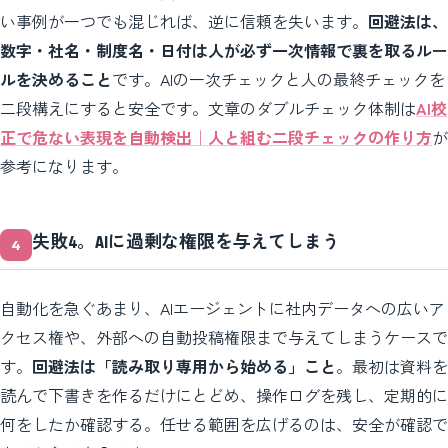
い事例が一つでも混じれば、逆に信頼を失います。
回避法は、
数字・社名・制度名・日付は人が必ず一次情報で裏を取るルー
ルを決めること
です。AIの一次チェックと人の最終チェックを
二段構えにすると安全です。文章のダブルチェック体制は
AI校
正で危ない表現を自動検出｜人と組む二段チェックの作り方
が
参考になります。
失敗4。AIに過剰な権限を与えてしまう
自動化を急ぐあまり、AIエージェントに社内データへの広いア
クセス権や、外部への自動投稿権限まで与えてしまうケースで
す。
回避法は「読み取り専用から始める」こと
。最初は資料を
読んで下書きを作るだけにとどめ、操作ログを残し、定期的に
何をしたか確認する。任せる範囲を広げるのは、安全が確認で