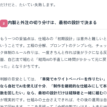
だけだと、たいてい失敗します。
内製と外注の切り分けは、最初の設計で決まる
もう一つの妥協点は、仕組みの「初期設計」は意外と難しいと
いうことです。工程の分解、プロンプトのテンプレ化、チェッ
ク体制のルール作りは、一度きちんと作れば後がラクになる反
面、自己流で組むと「結局AIの手直しに時間がかかって元に戻
った」となりがちです。
判断の目安としては、
「単発でホワイトペーパーを作りたい」
なら自社でAIを使えば十分
、
「制作を継続的な仕組みにして本
数を回したい」なら、最初の設計だけは経験者と一緒に組む
の
が現実的です。仕組みの土台さえできれば、その後の運用は自
社で回せます。ここを見誤って「全部内製でいける」と走り出