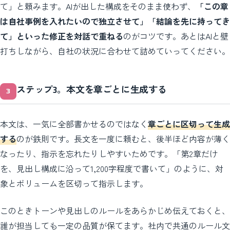
て」と頼みます。AIが出した構成をそのまま使わず、
「この章
は自社事例を入れたいので独立させて」「結論を先に持ってき
て」といった修正を対話で重ねる
のがコツです。あとはAIと壁
打ちしながら、自社の状況に合わせて詰めていってください。
ステップ3。本文を章ごとに生成する
本文は、一気に全部書かせるのではなく
章ごとに区切って生成
する
のが鉄則です。長文を一度に頼むと、後半ほど内容が薄く
なったり、指示を忘れたりしやすいためです。「第2章だけ
を、見出し構成に沿って1,200字程度で書いて」のように、対
象とボリュームを区切って指示します。
このときトーンや見出しのルールをあらかじめ伝えておくと、
誰が担当しても一定の品質が保てます。社内で共通のルール文