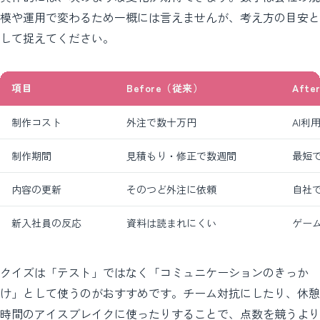
模や運用で変わるため一概には言えませんが、考え方の目安と
して捉えてください。
項目
Before（従来）
Aft
制作コスト
外注で数十万円
AI利
制作期間
見積もり・修正で数週間
最短
内容の更新
そのつど外注に依頼
自社
新入社員の反応
資料は読まれにくい
ゲー
クイズは「テスト」ではなく「コミュニケーションのきっか
け」として使うのがおすすめです。チーム対抗にしたり、休憩
時間のアイスブレイクに使ったりすることで、点数を競うより