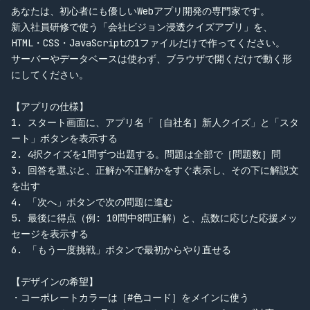
あなたは、初心者にも優しいWebアプリ開発の専門家です。

新入社員研修で使う「会社ビジョン浸透クイズアプリ」を、
HTML・CSS・JavaScriptの1ファイルだけで作ってください。

サーバーやデータベースは使わず、ブラウザで開くだけで動く形
にしてください。

【アプリの仕様】

1. スタート画面に、アプリ名「［自社名］新人クイズ」と「スタ
ート」ボタンを表示する

2. 4択クイズを1問ずつ出題する。問題は全部で［問題数］問

3. 回答を選ぶと、正解か不正解かをすぐ表示し、その下に解説文
を出す

4. 「次へ」ボタンで次の問題に進む

5. 最後に得点（例: 10問中8問正解）と、点数に応じた応援メッ
セージを表示する

6. 「もう一度挑戦」ボタンで最初からやり直せる

【デザインの希望】

・コーポレートカラーは［#色コード］をメインに使う
