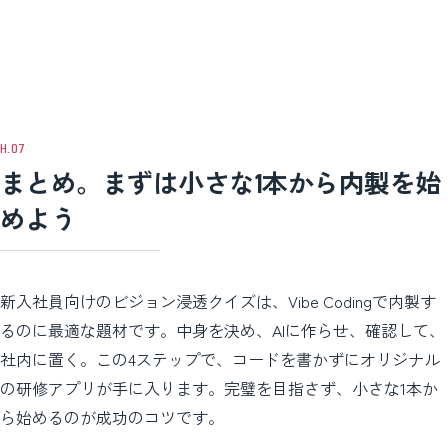
AIツールの無料枠を使えば、Google AI Studioのようにほぼ費用ゼロで
す。
試せるものもあります。 ただし、本格的に利用する場合や、一部の高
度な機能を持つツール（例：Claude Code）ではAIの利用料や有料プラ
ンが必要になることがあります。それでも、外注するのに比べれば費用
を大きく抑えられます（2026年06月14日時点）。
まとめ。まずは小さな1本から内製を始
めよう
新入社員向けのビジョン浸透クイズは、Vibe Codingで内製す
るのに最適な題材です。中身を決め、AIに作らせ、確認して、
社内に置く。この4ステップで、コードを書かずにオリジナル
の研修アプリが手に入ります。完璧を目指さず、小さな1本か
ら始めるのが成功のコツです。