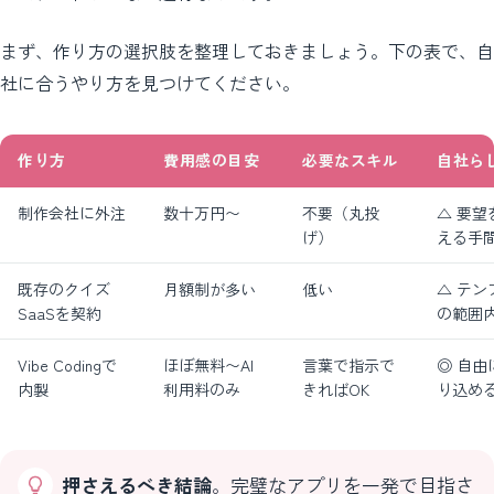
まず、作り方の選択肢を整理しておきましょう。下の表で、自
社に合うやり方を見つけてください。
作り方
費用感の目安
必要なスキル
自社ら
制作会社に外注
数十万円〜
不要（丸投
△ 要望
げ）
える手
既存のクイズ
月額制が多い
低い
△ テン
SaaSを契約
の範囲
Vibe Codingで
ほぼ無料〜AI
言葉で指示で
◎ 自由
内製
利用料のみ
きればOK
り込め
押さえるべき結論
。完璧なアプリを一発で目指さ