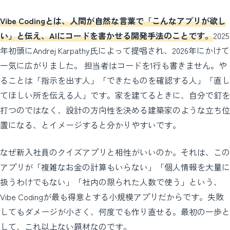
Vibe Codingとは、人間が自然な言葉で「こんなアプリが欲し
い」と伝え、AIにコードを書かせる開発手法のことです。
2025
年初頭にAndrej Karpathy氏によって提唱され、2026年にかけて
一気に広がりました。 担当者はコードを1行も書きません。や
ることは「指示を出す人」「できたものを確認する人」「直し
てほしい所を伝える人」です。家を建てるときに、自分で釘を
打つのではなく、設計の方向性を決める建築家のような立ち位
置になる、とイメージすると分かりやすいです。
なぜ新入社員のクイズアプリと相性がいいのか。それは、この
アプリが「複雑なお金の計算もいらない」「個人情報を大量に
扱うわけでもない」「社内の限られた人数で使う」という、
Vibe Codingが最も得意とする小規模アプリだからです。失敗
してもダメージが小さく、何度でも作り直せる。最初の一歩と
して、これ以上ない題材なのです。