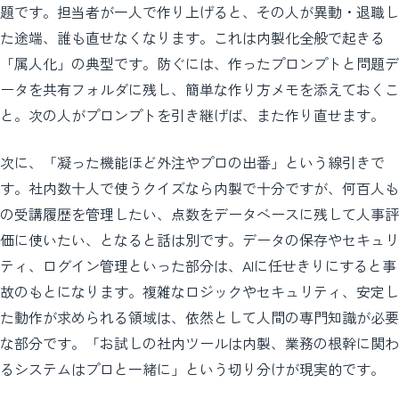
題です。担当者が一人で作り上げると、その人が異動・退職し
た途端、誰も直せなくなります。これは内製化全般で起きる
「属人化」の典型です。防ぐには、作ったプロンプトと問題デ
ータを共有フォルダに残し、簡単な作り方メモを添えておくこ
と。次の人がプロンプトを引き継げば、また作り直せます。
次に、「凝った機能ほど外注やプロの出番」という線引きで
す。社内数十人で使うクイズなら内製で十分ですが、何百人も
の受講履歴を管理したい、点数をデータベースに残して人事評
価に使いたい、となると話は別です。データの保存やセキュリ
ティ、ログイン管理といった部分は、AIに任せきりにすると事
故のもとになります。複雑なロジックやセキュリティ、安定し
た動作が求められる領域は、依然として人間の専門知識が必要
な部分です。「お試しの社内ツールは内製、業務の根幹に関わ
るシステムはプロと一緒に」という切り分けが現実的です。