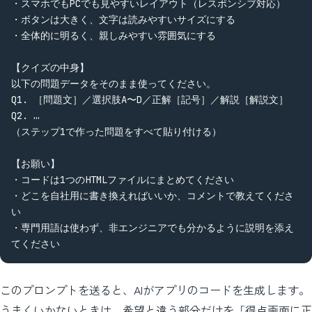
・スマホでもPCでも見やすいレイアウト（レスポンシブ対応）

・ボタンは大きく、文字は読みやすいサイズにする

・全体的に明るく、親しみやすい雰囲気にする

【クイズの中身】

以下の問題データをそのまま使ってください。

Q1. ［問題文］／選択肢A〜D／正解［記号］／解説［解説文］

Q2. …

（ステップ1で作った問題をすべて貼り付ける）

【お願い】

・コードは1つのHTMLファイルにまとめてください

・どこを自社用に書き換えればいいか、コメントで教えてくださ
い

・専門用語は使わず、非エンジニアでも分かるように説明を添え
てください
このプロンプトを送ると、AIがアプリのコードを生成します。
うまくいかないときは、希望と違う部分だけを「得点画面に正