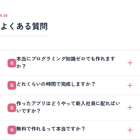
よくある質問
本当にプログラミング知識ゼロでも作れます
か？
はい、作れます。コードを書くのはAIで、担当者は日本語で「こうした
どれくらいの時間で完成しますか？
い」と伝えるだけです。ただし、クイズの問題・正解・解説の中身は自
分たちで用意する必要があります。中身さえ決めれば、見た目や仕組み
問題が用意できていれば、シンプルなものなら半日ほどで形になりま
はAIが形にしてくれます。
作ったアプリはどうやって新入社員に配ればい
す。デザインや機能にこだわると数日かかることもあります。最初は最
いですか？
小版を完成させ、後から少しずつ育てる進め方がおすすめです。
HTMLファイルを社内の共有フォルダに置いて開いてもらう方法が一番
無料で作れるって本当ですか？
簡単です。スマホで参加してほしいなら、自社サーバーなどにアップし
てURLやQRコードを配ると手軽です。アプリのインストールは不要で