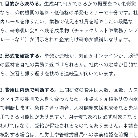
1. 目的から決める。
生成AIで何ができるかの概要をつかむ段階
なら、公的機関の無料・低価格の単発セミナーで十分です。社
内ルールを作りたい、業務で使える社員を増やしたい段階な
ら、研修後に会社へ残る成果物（チェックリストや業務テンプ
レートなど）が明示された企業向け研修が候補になります。
2. 形式を確認する。
単発か連続か、対面かオンラインか、演習
の題材を自社の業務に近づけられるか。社内への定着が目的な
ら、演習と振り返りを挟める連続型が向いています。
3. 費用は内訳で判断する。
民間研修の費用は人数、回数、カス
タマイズの範囲で大きく変わるため、相場より見積もりの内訳
で判断します。条件に合う場合、人材開発支援助成金などを活
用できる可能性がありますが、AI研修であれば必ず対象になる
わけではなく、受給が保証されるものでもありません。申請を
検討する場合は、社労士や管轄労働局への事前確認を前提にし