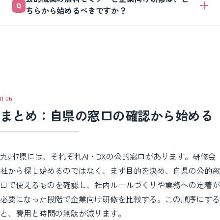
す。ただし、AI研修であれば必ず対象になるわけではなく、対象企業の
ちらから始めるべきですか？
状況、受講者の職務関連性、訓練内容や実施時間によって判断が変わり
ます。受給を保証するものではないため、社労士または管轄労働局への
生成AIの概要をつかむ段階なら、自県の公的窓口の無料・低価格のセミ
事前確認を前提にしてください。
ナーからで十分です。社員が個人判断でAIを使い始める前に社内ルール
を作りたい、業務で使える社員を増やしたいという段階になったら、研
修後に会社へ残る成果物が明示された企業向け研修を比較してくださ
い。
まとめ：自県の窓口の確認から始める
九州7県には、それぞれAI・DXの公的窓口があります。研修会
社から探し始めるのではなく、まず目的を決め、自県の公的窓
口で使えるものを確認し、社内ルールづくりや業務への定着が
必要になった段階で企業向け研修を比較する。この順序にする
と、費用と時間の無駄が減ります。