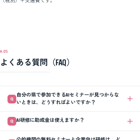
（税別）＋交通費です。
よくある質問（FAQ）
自分の県で参加できるAIセミナーが見つからな
いときは、どうすればよいですか？
公的機関のセミナーはオンライン開催のものもあるため、まず自県の窓
AI研修に助成金は使えますか？
口でオンライン参加の可否を確認してください。参加対象は主催者ごと
に異なります。あわせて、県外の研修会社のオンライン対応や出張対応
条件に合う場合、人材開発支援助成金などを活用できる可能性がありま
を含めて比較すると、選択肢が広がります。
公的機関の無料セミナーと企業向け研修は、ど