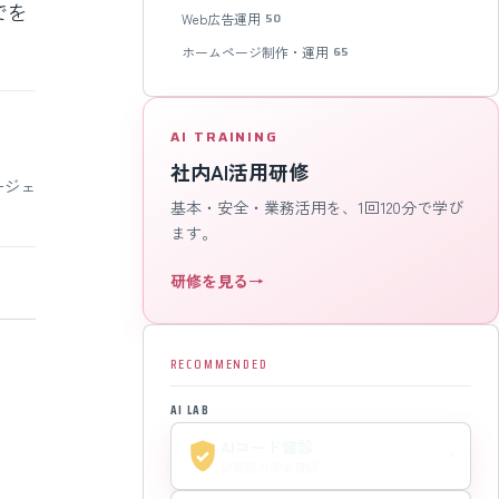
でを
Web広告運用
50
ホームページ制作・運用
65
AI TRAINING
社内AI活用研修
ージェ
基本・安全・業務活用を、1回120分で学び
ます。
研修を見る
→
RECOMMENDED
AI LAB
AIコード健診
公開前の安全確認