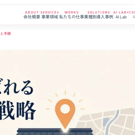
ABOUT
SERVICE
▾
WORKS
SOLUTIONS
AI LAB
▾
CO
会社概要
事業領域
私たちの仕事
業種別導入事例
AI Lab
方と手順