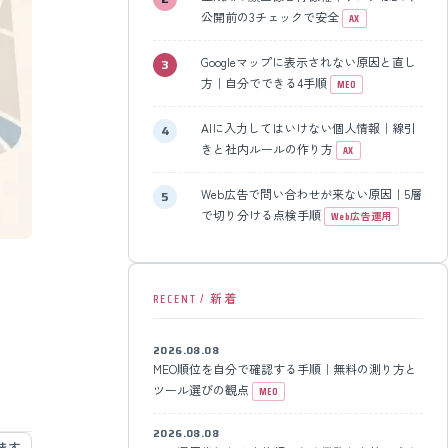
公開前の3チェックで安全
AX
Googleマップに表示されない原因と直し
方｜自分でできる4手順
MEO
AIに入力してはいけない個人情報｜線引
きと社内ルールの作り方
AX
Web広告で問い合わせが来ない原因｜5層
で切り分ける点検手順
Web広告運用
RECENT / 新着
2026.08.08
MEO順位を自分で確認する手順｜無料の測り方と
ツール選びの観点
MEO
2026.08.08
めます