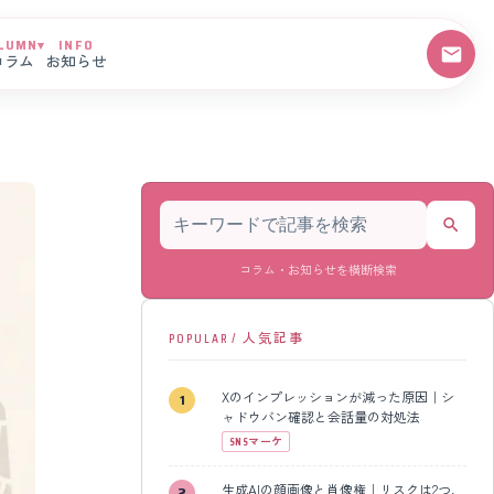
LUMN
▾
INFO
コラム
お知らせ
記事を検索
コラム・お知らせを横断検索
POPULAR / 人気記事
Xのインプレッションが減った原因｜シ
ャドウバン確認と会話量の対処法
SNSマーケ
生成AIの顔画像と肖像権｜リスクは2つ、