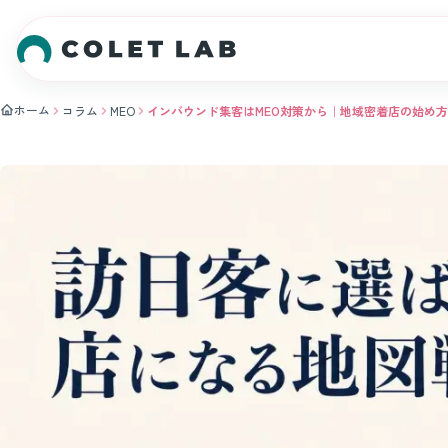
本文へスキップ
ホーム
コラム
MEO
インバウンド集客はMEO対策から｜地域密着店の始め