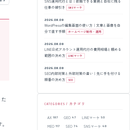
SNS運用代行とは｜依頼できる業務と自社に残る
仕事の線引き
SNSマーケ
2026.08.08
WordPressの編集画面の使い方｜文章と画像を自
分で直す手順
ホームページ制作・運用
2026.08.08
LINE公式アカウント運用代行の費用相場と頼める
範囲の決め方
LINEマーケ
2026.08.08
SEO内部対策と外部対策の違い｜先に手を付ける
順番の決め方
SEO
りた
CATEGORIES / カテゴリ
AX
GEO
LINEマーケ
187
47
50
す。
MEO
SEO
SNSマーケ
117
74
48